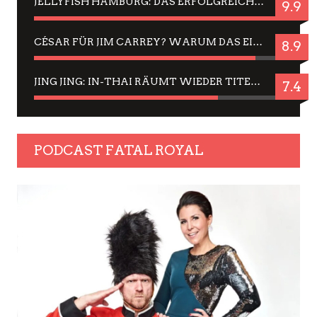
JELLYFISH HAMBURG: DAS ERFOLGREICHE SOMMER-MENÜ 2025 IN GEFÜHLEN UND BILDERN
9.9
CÉSAR FÜR JIM CARREY? WARUM DAS EINER DER NERVIGSTEN ACTORS IST UND BLEIBT
8.9
JING JING: IN-THAI RÄUMT WIEDER TITEL AB – EIN ZWEI-STUNDEN-ERLEBNISBERICHT
7.4
PODCAST FATAL ROYAL