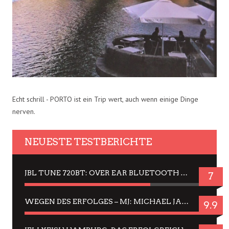
Echt schrill - PORTO ist ein Trip wert, auch wenn einige Dinge
nerven.
NEUESTE TESTBERICHTE
JBL TUNE 720BT: OVER EAR BLUETOOTH KOPFHÖRER UM DIE 50,-€ IM DAUER-TEST
7
WEGEN DES ERFOLGES – MJ: MICHAEL JACKSON MUSICAL IN EINER MATINEE SEHEN
9.9