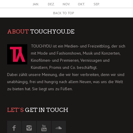
JAN.
DEZ.
NOV.
OKT.
SEP.
BACK TO TOP
ABOUT
TOUCHYOU.DE
TOUCHYOU ist ein Medien- und Freizeitblog, der sich
mit Mode und Fashionshows, Musik und Konzerten,
Kinofilmen- und Premieren, Vernissagen und
Künstlern, Promis und Co. beschäftigt.
Dabei zählt unsere Meinung, die wir hier verbreiten, denn wir sind
unabhängig, frei und hungrig nach allem Neuen, was uns die Welt
zu bieten hat. Sie liegt uns zu Füßen.
LET´S
GET IN TOUCH