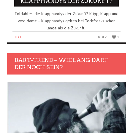
KLAPPHANDYS DER ZUKUNFT?
Foldables: die Klapphandys der Zukunft? Klipp, Klapp und
weg damit – Klapphandys gelten bei Techfreaks schon
lange als die Zukunft..
TECH
8 DEZ.
0
BART-TREND – WIE LANG DARF
DER NOCH SEIN?