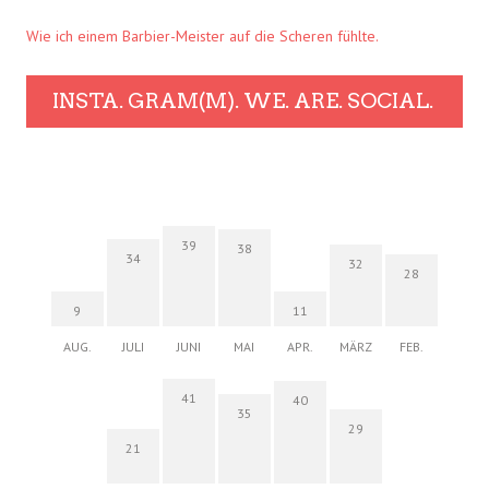
Wie ich einem Barbier-Meister auf die Scheren fühlte.
INSTA. GRAM(M). WE. ARE. SOCIAL.
39
38
34
32
28
9
11
AUG.
JULI
JUNI
MAI
APR.
MÄRZ
FEB.
41
40
35
29
21