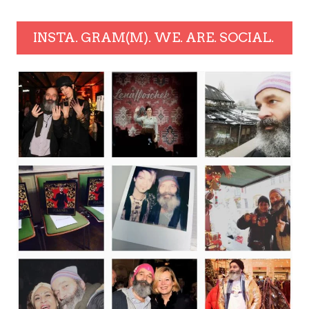
INSTA. GRAM(M). WE. ARE. SOCIAL.