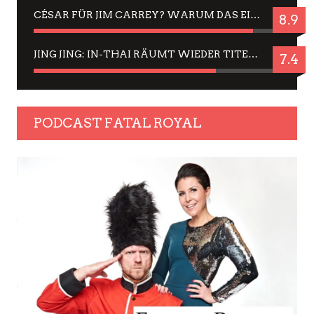
CÉSAR FÜR JIM CARREY? WARUM DAS EINER DER NERVIGSTEN ACTORS IST UND BLEIBT
8.9
JING JING: IN-THAI RÄUMT WIEDER TITEL AB – EIN ZWEI-STUNDEN-ERLEBNISBERICHT
7.4
PODCAST FATAL ROYAL