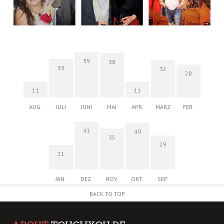
39
38
33
32
28
11
11
AUG.
JULI
JUNI
MAI
APR.
MÄRZ
FEB.
41
40
35
29
21
JAN.
DEZ.
NOV.
OKT.
SEP.
BACK TO TOP