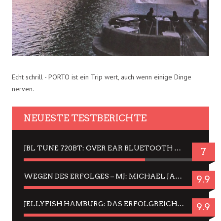
Echt schrill - PORTO ist ein Trip wert, auch wenn einige Dinge
nerven.
NEUESTE TESTBERICHTE
JBL TUNE 720BT: OVER EAR BLUETOOTH KOPFHÖRER UM DIE 50,-€ IM DAUER-TEST
7
WEGEN DES ERFOLGES – MJ: MICHAEL JACKSON MUSICAL IN EINER MATINEE SEHEN
9.9
JELLYFISH HAMBURG: DAS ERFOLGREICHE SOMMER-MENÜ 2025 IN GEFÜHLEN UND BILDERN
9.9