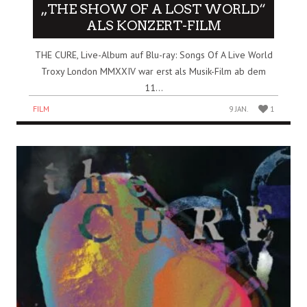
„THE SHOW OF A LOST WORLD“
ALS KONZERT-FILM
THE CURE, Live-Album auf Blu-ray: Songs Of A Live World
Troxy London MMXXIV war erst als Musik-Film ab dem
11...
FILM
9 JAN.
1