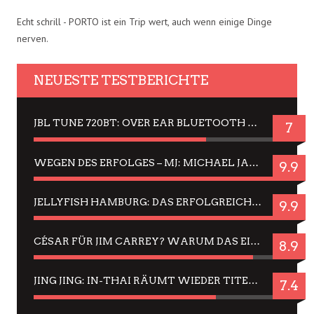
Echt schrill - PORTO ist ein Trip wert, auch wenn einige Dinge
nerven.
NEUESTE TESTBERICHTE
JBL TUNE 720BT: OVER EAR BLUETOOTH KOPFHÖRER UM DIE 50,-€ IM DAUER-TEST
7
WEGEN DES ERFOLGES – MJ: MICHAEL JACKSON MUSICAL IN EINER MATINEE SEHEN
9.9
JELLYFISH HAMBURG: DAS ERFOLGREICHE SOMMER-MENÜ 2025 IN GEFÜHLEN UND BILDERN
9.9
CÉSAR FÜR JIM CARREY? WARUM DAS EINER DER NERVIGSTEN ACTORS IST UND BLEIBT
8.9
JING JING: IN-THAI RÄUMT WIEDER TITEL AB – EIN ZWEI-STUNDEN-ERLEBNISBERICHT
7.4