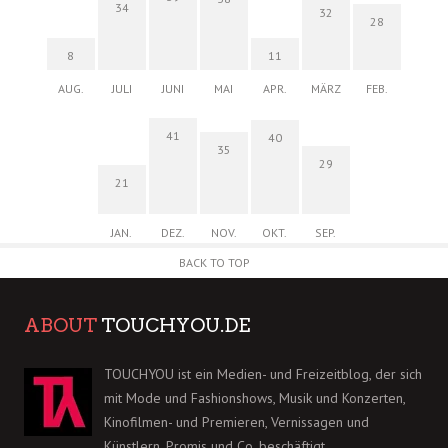
34
32
28
8
11
AUG.
JULI
JUNI
MAI
APR.
MÄRZ
FEB.
41
40
35
29
21
JAN.
DEZ.
NOV.
OKT.
SEP.
BACK TO TOP
ABOUT
TOUCHYOU.DE
TOUCHYOU ist ein Medien- und Freizeitblog, der sich
mit Mode und Fashionshows, Musik und Konzerten,
Kinofilmen- und Premieren, Vernissagen und
Künstlern, Promis und Co. beschäftigt.