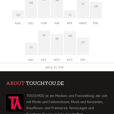
38
34
32
28
10
11
AUG.
JULI
JUNI
MAI
APR.
MÄRZ
FEB.
41
40
35
29
21
JAN.
DEZ.
NOV.
OKT.
SEP.
BACK TO TOP
ABOUT
TOUCHYOU.DE
TOUCHYOU ist ein Medien- und Freizeitblog, der sich
mit Mode und Fashionshows, Musik und Konzerten,
Kinofilmen- und Premieren, Vernissagen und