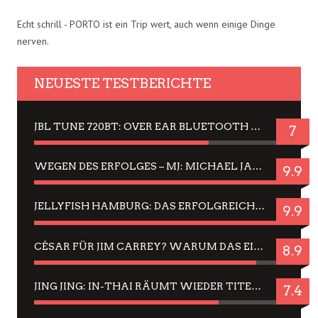
Echt schrill - PORTO ist ein Trip wert, auch wenn einige Dinge
nerven.
NEUESTE TESTBERICHTE
JBL TUNE 720BT: OVER EAR BLUETOOTH KOPFHÖRER UM DIE 50,-€ IM DAUER-TEST
7
WEGEN DES ERFOLGES – MJ: MICHAEL JACKSON MUSICAL IN EINER MATINEE SEHEN
9.9
JELLYFISH HAMBURG: DAS ERFOLGREICHE SOMMER-MENÜ 2025 IN GEFÜHLEN UND BILDERN
9.9
CÉSAR FÜR JIM CARREY? WARUM DAS EINER DER NERVIGSTEN ACTORS IST UND BLEIBT
8.9
JING JING: IN-THAI RÄUMT WIEDER TITEL AB – EIN ZWEI-STUNDEN-ERLEBNISBERICHT
7.4