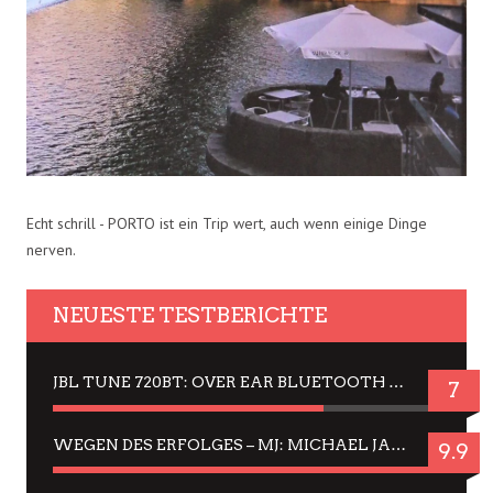
Echt schrill - PORTO ist ein Trip wert, auch wenn einige Dinge
nerven.
NEUESTE TESTBERICHTE
JBL TUNE 720BT: OVER EAR BLUETOOTH KOPFHÖRER UM DIE 50,-€ IM DAUER-TEST
7
WEGEN DES ERFOLGES – MJ: MICHAEL JACKSON MUSICAL IN EINER MATINEE SEHEN
9.9