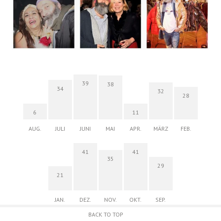
39
38
34
32
28
6
11
AUG.
JULI
JUNI
MAI
APR.
MÄRZ
FEB.
41
41
35
29
21
JAN.
DEZ.
NOV.
OKT.
SEP.
BACK TO TOP