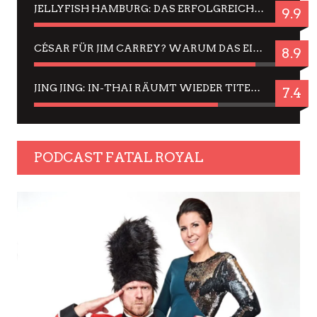
JELLYFISH HAMBURG: DAS ERFOLGREICHE SOMMER-MENÜ 2025 IN GEFÜHLEN UND BILDERN
9.9
CÉSAR FÜR JIM CARREY? WARUM DAS EINER DER NERVIGSTEN ACTORS IST UND BLEIBT
8.9
JING JING: IN-THAI RÄUMT WIEDER TITEL AB – EIN ZWEI-STUNDEN-ERLEBNISBERICHT
7.4
PODCAST FATAL ROYAL