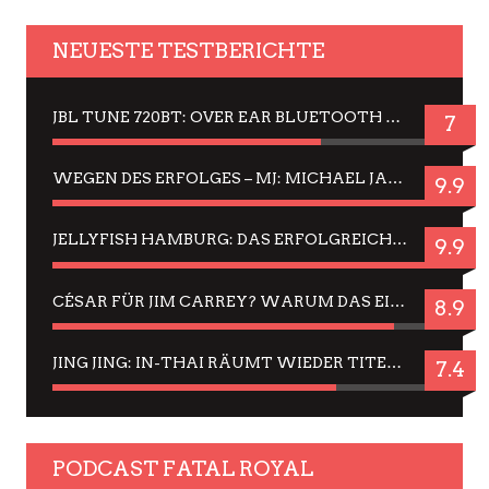
NEUESTE TESTBERICHTE
JBL TUNE 720BT: OVER EAR BLUETOOTH KOPFHÖRER UM DIE 50,-€ IM DAUER-TEST
7
WEGEN DES ERFOLGES – MJ: MICHAEL JACKSON MUSICAL IN EINER MATINEE SEHEN
9.9
JELLYFISH HAMBURG: DAS ERFOLGREICHE SOMMER-MENÜ 2025 IN GEFÜHLEN UND BILDERN
9.9
CÉSAR FÜR JIM CARREY? WARUM DAS EINER DER NERVIGSTEN ACTORS IST UND BLEIBT
8.9
JING JING: IN-THAI RÄUMT WIEDER TITEL AB – EIN ZWEI-STUNDEN-ERLEBNISBERICHT
7.4
PODCAST FATAL ROYAL