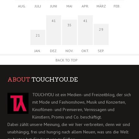
AUG.
JULI
JUNI
MAI
APR.
MÄRZ
FEB.
41
41
35
29
21
JAN.
DEZ.
NOV.
OKT.
SEP.
BACK TO TOP
ABOUT
TOUCHYOU.DE
TOUCHYOU ist ein Medien- und Freizeitblog, der sich
mit Mode und Fashionshows, Musik und Konzerten,
Kinofilmen- und Premieren, Vernissagen und
Künstlern, Promis und Co. beschäftigt.
Dabei zählt unsere Meinung, die wir hier verbreiten, denn wir sind
unabhängig, frei und hungrig nach allem Neuen, was uns die Welt