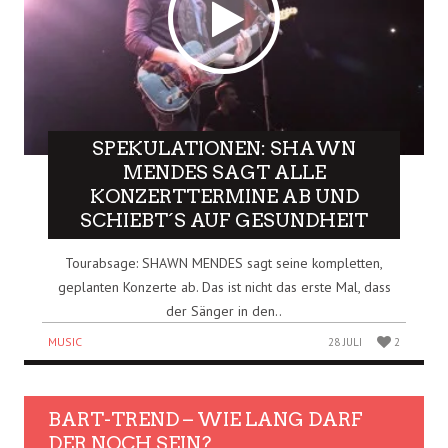
SPEKULATIONEN: SHAWN
MENDES SAGT ALLE
KONZERTTERMINE AB UND
SCHIEBT´S AUF GESUNDHEIT
Tourabsage: SHAWN MENDES sagt seine kompletten,
geplanten Konzerte ab. Das ist nicht das erste Mal, dass
der Sänger in den..
MUSIC
28 JULI
2
BART-TREND – WIE LANG DARF
DER NOCH SEIN?