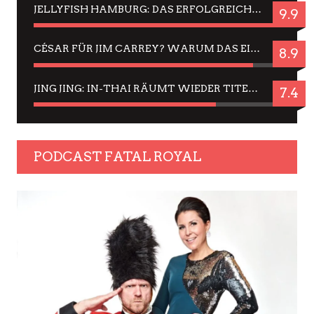
JELLYFISH HAMBURG: DAS ERFOLGREICHE SOMMER-MENÜ 2025 IN GEFÜHLEN UND BILDERN
9.9
CÉSAR FÜR JIM CARREY? WARUM DAS EINER DER NERVIGSTEN ACTORS IST UND BLEIBT
8.9
JING JING: IN-THAI RÄUMT WIEDER TITEL AB – EIN ZWEI-STUNDEN-ERLEBNISBERICHT
7.4
PODCAST FATAL ROYAL