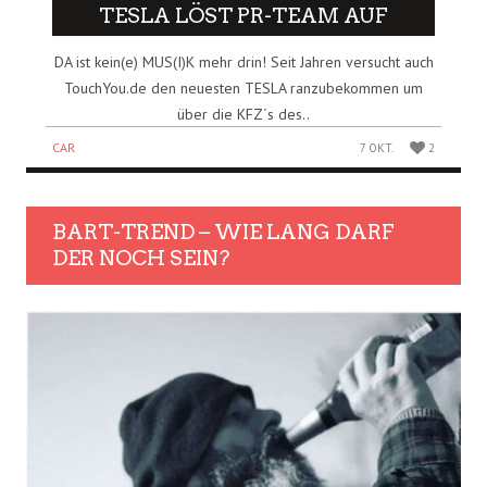
TESLA LÖST PR-TEAM AUF
DA ist kein(e) MUS(I)K mehr drin! Seit Jahren versucht auch
TouchYou.de den neuesten TESLA ranzubekommen um
über die KFZ´s des..
CAR
7 OKT.
2
BART-TREND – WIE LANG DARF
DER NOCH SEIN?