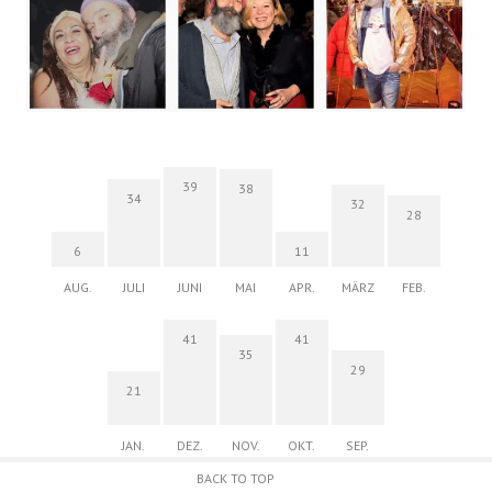
39
38
34
32
28
6
11
AUG.
JULI
JUNI
MAI
APR.
MÄRZ
FEB.
41
41
35
29
21
JAN.
DEZ.
NOV.
OKT.
SEP.
BACK TO TOP