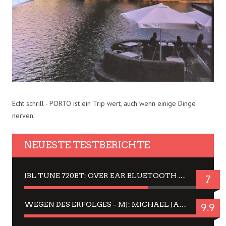
Echt schrill - PORTO ist ein Trip wert, auch wenn einige Dinge
nerven.
NEUESTE TESTBERICHTE
JBL TUNE 720BT: OVER EAR BLUETOOTH KOPFHÖRER UM DIE 50,-€ IM DAUER-TEST
7
WEGEN DES ERFOLGES – MJ: MICHAEL JACKSON MUSICAL IN EINER MATINEE SEHEN
9.9