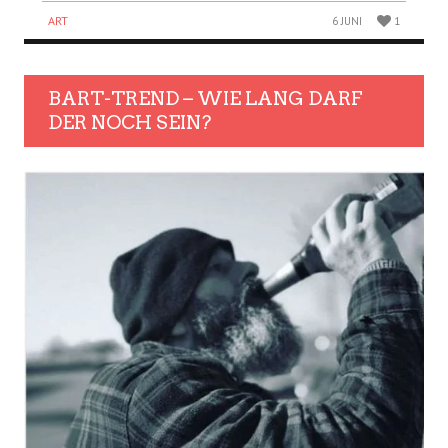
ART
6 JUNI
1
BART-TREND – WIE LANG DARF
DER NOCH SEIN?