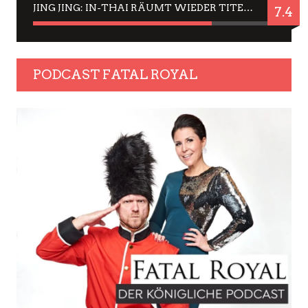
JING JING: IN-THAI RÄUMT WIEDER TITEL AB – EIN ZWEI-STUNDEN-ERLEBNISBERICHT
7.4
PODCAST FATAL ROYAL