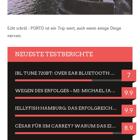
Echt schrill - PORTO ist ein Trip wert, auch wenn einige Dinge
nerven.
NEUESTE TESTBERICHTE
JBL TUNE 720BT: OVER EAR BLUETOOTH KOPFHÖRER UM DIE 50,-€ IM DAUER-TEST
7
WEGEN DES ERFOLGES – MJ: MICHAEL JACKSON MUSICAL IN EINER MATINEE SEHEN
9.9
JELLYFISH HAMBURG: DAS ERFOLGREICHE SOMMER-MENÜ 2025 IN GEFÜHLEN UND BILDERN
9.9
CÉSAR FÜR JIM CARREY? WARUM DAS EINER DER NERVIGSTEN ACTORS IST UND BLEIBT
8.9