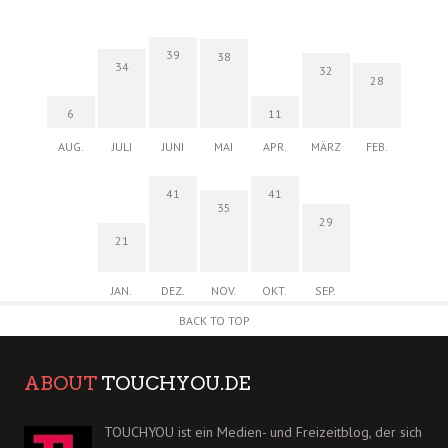
39
38
34
32
28
6
11
AUG.
JULI
JUNI
MAI
APR.
MÄRZ
FEB.
41
41
35
29
21
JAN.
DEZ.
NOV.
OKT.
SEP.
BACK TO TOP
ABOUT
TOUCHYOU.DE
TOUCHYOU ist ein Medien- und Freizeitblog, der sich