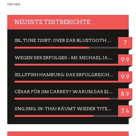
nerven.
NEUESTE TESTBERICHTE
JBL TUNE 720BT: OVER EAR BLUETOOTH KOPFHÖRER UM DIE 50,-€ IM DAUER-TEST
7
WEGEN DES ERFOLGES – MJ: MICHAEL JACKSON MUSICAL IN EINER MATINEE SEHEN
9.9
JELLYFISH HAMBURG: DAS ERFOLGREICHE SOMMER-MENÜ 2025 IN GEFÜHLEN UND BILDERN
9.9
CÉSAR FÜR JIM CARREY? WARUM DAS EINER DER NERVIGSTEN ACTORS IST UND BLEIBT
8.9
JING JING: IN-THAI RÄUMT WIEDER TITEL AB – EIN ZWEI-STUNDEN-ERLEBNISBERICHT
7.4