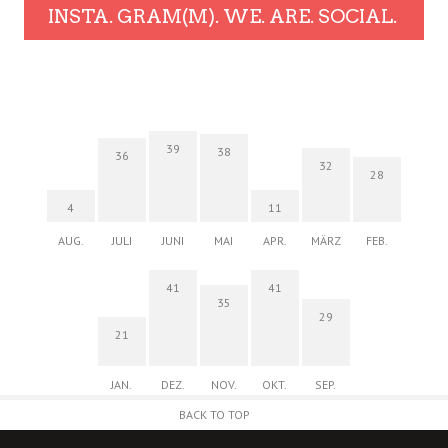
INSTA. GRAM(M). WE. ARE. SOCIAL.
39
38
36
32
28
4
11
AUG.
JULI
JUNI
MAI
APR.
MÄRZ
FEB.
41
41
35
29
21
JAN.
DEZ.
NOV.
OKT.
SEP.
BACK TO TOP