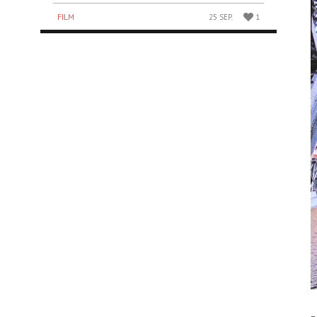
FILM
25 SEP.
1