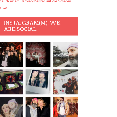
ie ich einem Barbier-Meister auf die Scheren
ühlte.
INSTA. GRAM(M). WE.
ARE. SOCIAL.