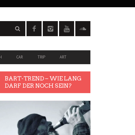
H
CAR
TRIP
ART
BART-TREND – WIE LANG
DARF DER NOCH SEIN?