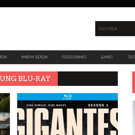
HION
#MBFW-BERLIN
FOOD/DRINKS
GAMES
TEC
UNG BLU-RAY