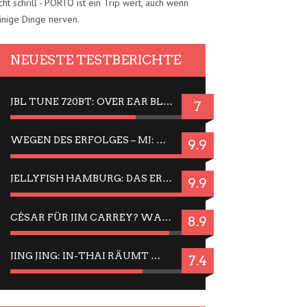
cht schrill - PORTO ist ein Trip wert, auch wenn
inige Dinge nerven.
NEUESTE TESTBERICHTE
JBL TUNE 720BT: OVER EAR BLUETOOTH KOPFHÖRER UM DIE 50,-€ IM DAUER-TEST
7
WEGEN DES ERFOLGES – MJ: MICHAEL JACKSON MUSICAL IN EINER MATINEE SEHEN
9.9
JELLYFISH HAMBURG: DAS ERFOLGREICHE SOMMER-MENÜ 2025 IN GEFÜHLEN UND BILDERN
9.9
CÉSAR FÜR JIM CARREY? WARUM DAS EINER DER NERVIGSTEN ACTORS IST UND BLEIBT
8.9
JING JING: IN-THAI RÄUMT WIEDER TITEL AB – EIN ZWEI-STUNDEN-ERLEBNISBERICHT
7.4