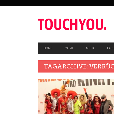
SEKUNDÄRE
NAVIGATION
HAUPT-
HOME
MOVIE
MUSIC
FAS
NAVIGATION
TAGARCHIVE: VERRÜ