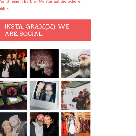
ie ich einem Barbier-Meister auf die Scheren
ühlte.
INSTA. GRAM(M). WE.
ARE. SOCIAL.