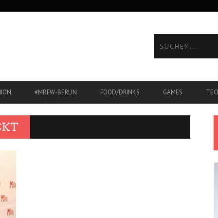
HION
#MBFW-BERLIN
FOOD/DRINKS
GAMES
TEC
CKT