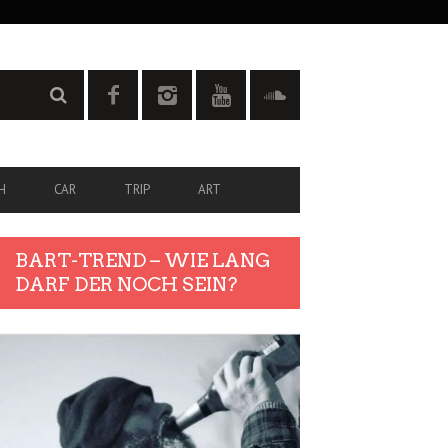
H
CAR
TRIP
ART
BART-TREND – WIE LANG
DARF DER NOCH SEIN?