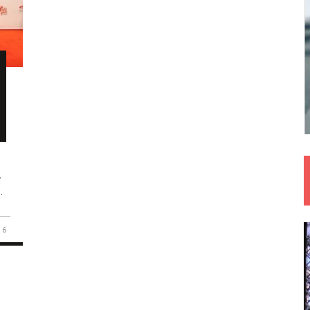
.
.
6