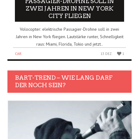
PASSAGIER-DROHNE SOLL IN
ZWEI JAHREN IN NEW YORK
CITY FLIEGEN
Volocopter: elektrische Passagier-Drohne soll in zwei
Jahren in New York fliegen. Lautstärke runter, Schnelligkeit
raus: Miami, Florida, Tokio und jetzt..
CAR
13 DEZ.
1
BART-TREND – WIE LANG DARF
DER NOCH SEIN?