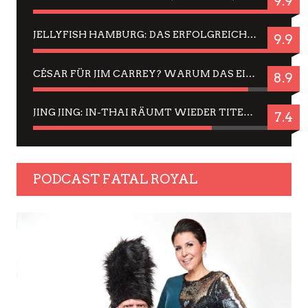
9.9
JELLYFISH HAMBURG: DAS ERFOLGREICHE SOMMER-MENÜ 2025 IN GEFÜHLEN UND BILDERN
9.9
CÉSAR FÜR JIM CARREY? WARUM DAS EINER DER NERVIGSTEN ACTORS IST UND BLEIBT
8.9
JING JING: IN-THAI RÄUMT WIEDER TITEL AB – EIN ZWEI-STUNDEN-ERLEBNISBERICHT
7.4
PODCAST FATAL ROYAL