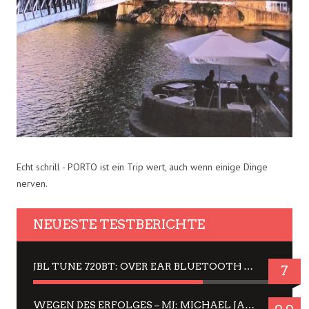
Echt schrill - PORTO ist ein Trip wert, auch wenn einige Dinge
nerven.
NEUESTE TESTBERICHTE
JBL TUNE 720BT: OVER EAR BLUETOOTH KOPFHÖRER UM DIE 50,-€ IM DAUER-TEST
7
WEGEN DES ERFOLGES – MJ: MICHAEL JACKSON MUSICAL IN EINER MATINEE SEHEN