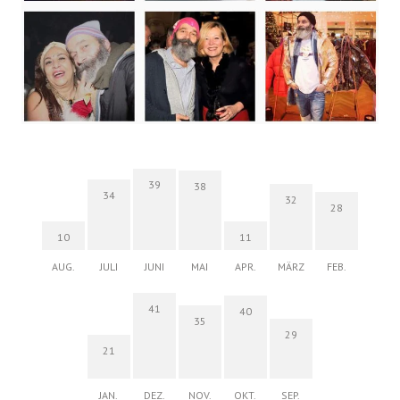
39
38
34
32
28
10
11
AUG.
JULI
JUNI
MAI
APR.
MÄRZ
FEB.
41
40
35
29
21
JAN.
DEZ.
NOV.
OKT.
SEP.