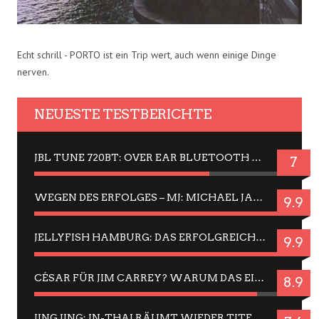
Echt schrill - PORTO ist ein Trip wert, auch wenn einige Dinge
nerven.
NEUESTE TESTBERICHTE
JBL TUNE 720BT: OVER EAR BLUETOOTH KOPFHÖRER UM DIE 50,-€ IM DAUER-TEST
7
WEGEN DES ERFOLGES – MJ: MICHAEL JACKSON MUSICAL IN EINER MATINEE SEHEN
9.9
JELLYFISH HAMBURG: DAS ERFOLGREICHE SOMMER-MENÜ 2025 IN GEFÜHLEN UND BILDERN
9.9
CÉSAR FÜR JIM CARREY? WARUM DAS EINER DER NERVIGSTEN ACTORS IST UND BLEIBT
8.9
JING JING: IN-THAI RÄUMT WIEDER TITEL AB – EIN ZWEI-STUNDEN-ERLEBNISBERICHT