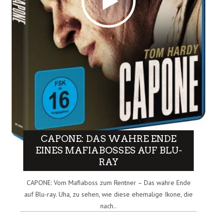
CAPONE: DAS WAHRE ENDE
EINES MAFIABOSSES AUF BLU-
RAY
CAPONE: Vom Mafiaboss zum Rentner – Das wahre Ende
auf Blu-ray. Uha, zu sehen, wie diese ehemalige Ikone, die
nach..