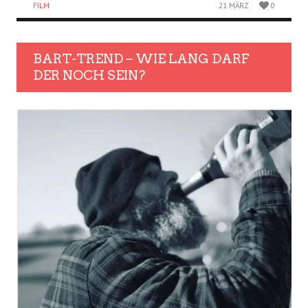
FILM
21 MÄRZ
0
BART-TREND – WIE LANG DARF
DER NOCH SEIN?