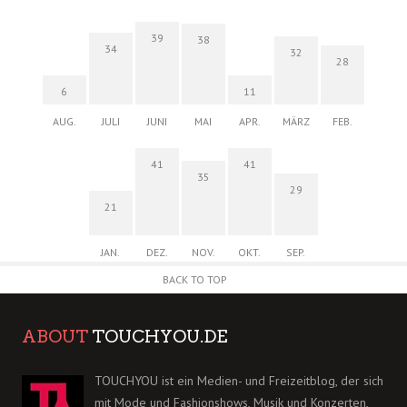
39
38
34
32
28
6
11
AUG.
JULI
JUNI
MAI
APR.
MÄRZ
FEB.
41
41
35
29
21
JAN.
DEZ.
NOV.
OKT.
SEP.
BACK TO TOP
ABOUT
TOUCHYOU.DE
TOUCHYOU ist ein Medien- und Freizeitblog, der sich
mit Mode und Fashionshows, Musik und Konzerten,