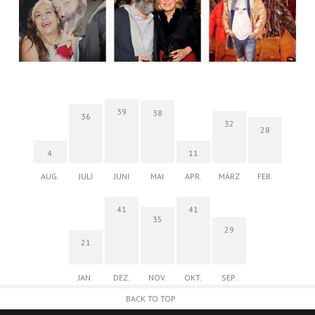
39
38
36
32
28
4
11
AUG.
JULI
JUNI
MAI
APR.
MÄRZ
FEB.
41
41
35
29
21
JAN.
DEZ.
NOV.
OKT.
SEP.
BACK TO TOP