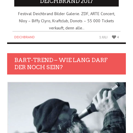
DEICHBRAND 2017
Festival Deichbrand Bilder Galerie. ZDF, ARTE Concert,
NJoy – Biffy Clyro, Kraftclub, Donots – 55 000 Tickets
verkauft, denn alle..
DEICHBRAND
1 JULI
4
BART-TREND – WIE LANG DARF
DER NOCH SEIN?