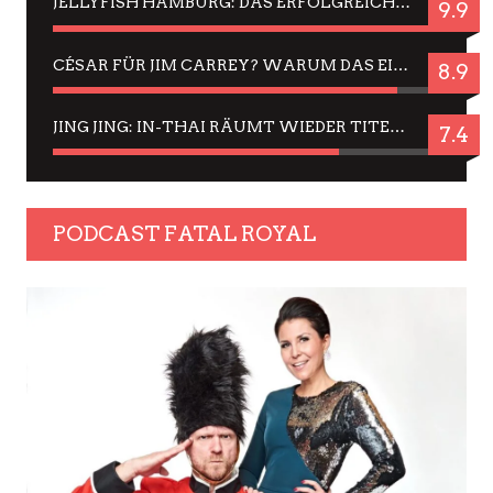
JELLYFISH HAMBURG: DAS ERFOLGREICHE SOMMER-MENÜ 2025 IN GEFÜHLEN UND BILDERN
9.9
CÉSAR FÜR JIM CARREY? WARUM DAS EINER DER NERVIGSTEN ACTORS IST UND BLEIBT
8.9
JING JING: IN-THAI RÄUMT WIEDER TITEL AB – EIN ZWEI-STUNDEN-ERLEBNISBERICHT
7.4
PODCAST FATAL ROYAL