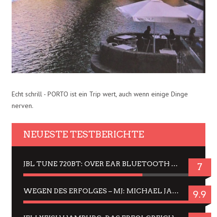
Echt schrill - PORTO ist ein Trip wert, auch wenn einige Dinge
nerven.
NEUESTE TESTBERICHTE
JBL TUNE 720BT: OVER EAR BLUETOOTH KOPFHÖRER UM DIE 50,-€ IM DAUER-TEST
7
WEGEN DES ERFOLGES – MJ: MICHAEL JACKSON MUSICAL IN EINER MATINEE SEHEN
9.9