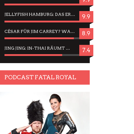
JELLYFISH HAMBURG: DAS ERFOLGREICHE SOMMER-MENÜ 2025 IN GEFÜHLEN UND BILDERN
9.9
CÉSAR FÜR JIM CARREY? WARUM DAS EINER DER NERVIGSTEN ACTORS IST UND BLEIBT
8.9
JING JING: IN-THAI RÄUMT WIEDER TITEL AB – EIN ZWEI-STUNDEN-ERLEBNISBERICHT
7.4
PODCAST FATAL ROYAL