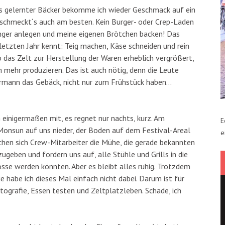
ls gelernter Bäcker bekomme ich wieder Geschmack auf ein
r schmeckt´s auch am besten. Kein Burger- oder Crep-Laden
nger anlegen und meine eigenen Brötchen backen! Das
letzten Jahr kennt: Teig machen, Käse schneiden und rein
so das Zelt zur Herstellung der Waren erheblich vergrößert,
 mehr produzieren. Das ist auch nötig, denn die Leute
ermann das Gebäck, nicht nur zum Frühstück haben…
 einigermaßen mit, es regnet nur nachts, kurz. Am
E
Monsun auf uns nieder, der Boden auf dem Festival-Areal
e
hen sich Crew-Mitarbeiter die Mühe, die gerade bekannten
eben und fordern uns auf, alle Stühle und Grills in die
sse werden könnten. Aber es bleibt alles ruhig. Trotzdem
 habe ich dieses Mal einfach nicht dabei. Darum ist für
tografie, Essen testen und Zeltplatzleben. Schade, ich