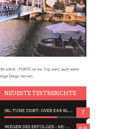
cht schrill - PORTO ist ein Trip wert, auch wenn
inige Dinge nerven.
NEUESTE TESTBERICHTE
JBL TUNE 720BT: OVER EAR BLUETOOTH KOPFHÖRER UM DIE 50,-€ IM DAUER-TEST
7
WEGEN DES ERFOLGES – MJ: MICHAEL JACKSON MUSICAL IN EINER MATINEE SEHEN
9.9