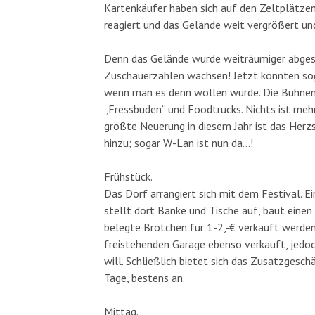
Kartenkäufer haben sich auf den Zeltplätze
reagiert und das Gelände weit vergrößert un
Denn das Gelände wurde weiträumiger abgesp
Zuschauerzahlen wachsen! Jetzt könnten so
wenn man es denn wollen würde. Die Bühnen
„Fressbuden“ und Foodtrucks. Nichts ist mehr
größte Neuerung in diesem Jahr ist das Herzst
hinzu; sogar W-Lan ist nun da…!
Frühstück.
Das Dorf arrangiert sich mit dem Festival. 
stellt dort Bänke und Tische auf, baut einen
belegte Brötchen für 1-2,-€ verkauft werden
freistehenden Garage ebenso verkauft, jedoc
will. Schließlich bietet sich das Zusatzgesch
Tage, bestens an.
Mittag.