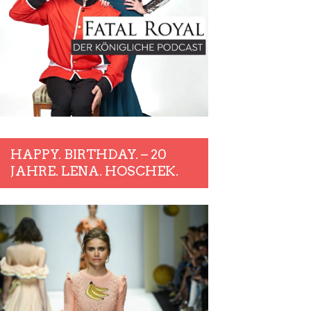
HAPPY. BIRTHDAY. – 20
JAHRE. LENA. HOSCHEK.