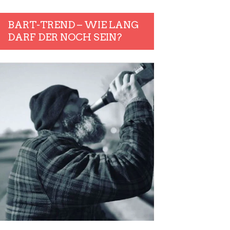
BART-TREND – WIE LANG
DARF DER NOCH SEIN?