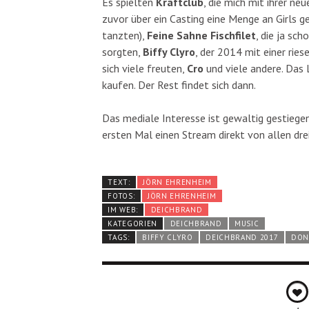
Es spielten
Kraftclub
, die mich mit ihrer n
zuvor über ein Casting eine Menge an Girls g
tanzten),
Feine Sahne Fischfilet
, die ja sc
sorgten,
Biffy Clyro
, der 2014 mit einer rie
sich viele freuten,
Cro
und viele andere. Das L
kaufen. Der Rest findet sich dann.
Das mediale Interesse ist gewaltig gestiege
ersten Mal einen Stream direkt von allen dr
TEXT:
JÖRN EHRENHEIM
FOTOS:
JÖRN EHRENHEIM
IM WEB:
DEICHBRAND
KATEGORIEN
DEICHBRAND
MUSIC
TAGS:
BIFFY CLYRO
DEICHBRAND 2017
DON