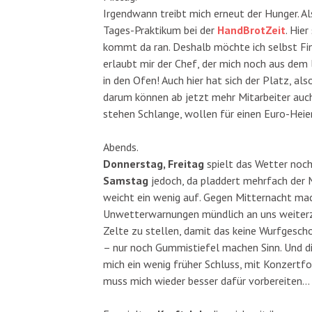
Irgendwann treibt mich erneut der Hunger. A
Tages-Praktikum bei der
HandBrotZeit
. Hie
kommt da ran. Deshalb möchte ich selbst Fi
erlaubt mir der Chef, der mich noch aus dem 
in den Ofen! Auch hier hat sich der Platz, al
darum können ab jetzt mehr Mitarbeiter auch
stehen Schlange, wollen für einen Euro-Hei
Abends.
Donnerstag, Freitag
spielt das Wetter noch
Samstag
jedoch, da pladdert mehrfach der 
weicht ein wenig auf. Gegen Mitternacht mac
Unwetterwarnungen mündlich an uns weiterzug
Zelte zu stellen, damit das keine Wurfgescho
– nur noch Gummistiefel machen Sinn. Und die
mich ein wenig früher Schluss, mit Konzertfo
muss mich wieder besser dafür vorbereiten…