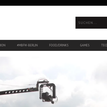
HION
#MBFW-BERLIN
FOOD/DRINKS
GAMES
TEC