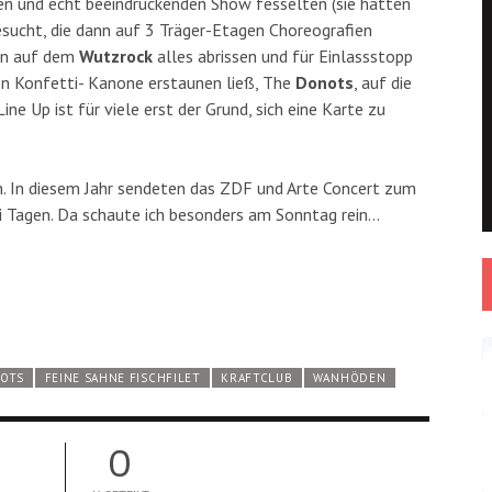
euen und echt beeindruckenden Show fesselten (sie hatten
esucht, die dann auf 3 Träger-Etagen Choreografien
hon auf dem
Wutzrock
alles abrissen und für Einlassstopp
sen Konfetti- Kanone erstaunen ließ, The
Donots
, auf die
ine Up ist für viele erst der Grund, sich eine Karte zu
n. In diesem Jahr sendeten das ZDF und Arte Concert zum
ei Tagen. Da schaute ich besonders am Sonntag rein…
OTS
FEINE SAHNE FISCHFILET
KRAFTCLUB
WANHÖDEN
0