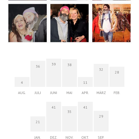
39
38
36
32
28
4
11
AUG.
JULI
JUNI
MAI
APR.
MÄRZ
FEB.
41
41
35
29
21
JAN.
DEZ.
NOV.
OKT.
SEP.