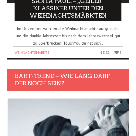
SANTA PAULI – „GEILER“
KLASSIKER UNTER DEN
WEIHNACHTSMÄRKTEN
Im Dezember werden die Weihnachtsmärkte aufgesucht,
um die dunkle Jahreszeit bis nach dem Jahreswechsel gut
zu überbrücken. TouchYou.de hat sich..
WEIHNACHTSMÄRKTE
4 DEZ.
3
BART-TREND – WIE LANG DARF
DER NOCH SEIN?