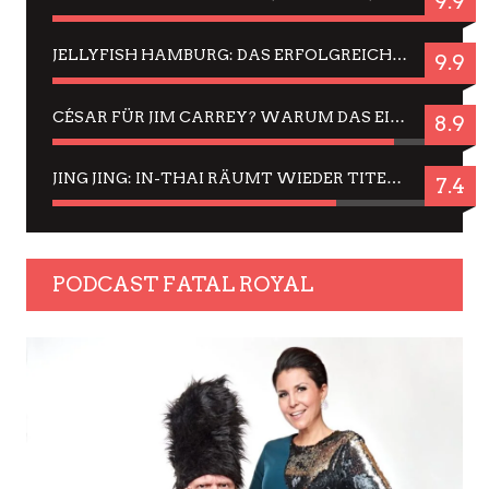
9.9
JELLYFISH HAMBURG: DAS ERFOLGREICHE SOMMER-MENÜ 2025 IN GEFÜHLEN UND BILDERN
9.9
CÉSAR FÜR JIM CARREY? WARUM DAS EINER DER NERVIGSTEN ACTORS IST UND BLEIBT
8.9
JING JING: IN-THAI RÄUMT WIEDER TITEL AB – EIN ZWEI-STUNDEN-ERLEBNISBERICHT
7.4
PODCAST FATAL ROYAL