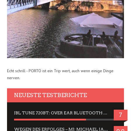
Echt schrill - PORTO ist ein Trip wert, auch wenn einige Dinge
nerven.
NEUESTE TESTBERICHTE
JBL TUNE 720BT: OVER EAR BLUETOOTH KOPFHÖRER UM DIE 50,-€ IM DAUER-TEST
7
WEGEN DES ERFOLGES – MJ: MICHAEL JACKSON MUSICAL IN EINER MATINEE SEHEN