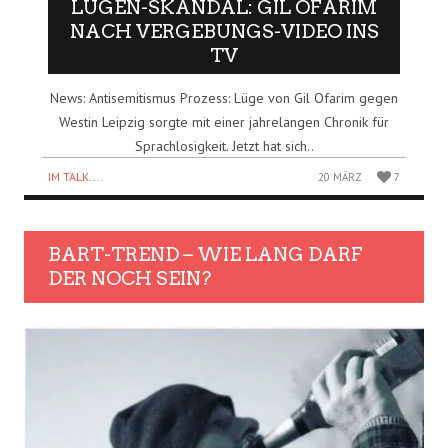
LÜGEN-SKANDAL: GIL OFARIM
NACH VERGEBUNGS-VIDEO INS
TV
News: Antisemitismus Prozess: Lüge von Gil Ofarim gegen
Westin Leipzig sorgte mit einer jahrelangen Chronik für
Sprachlosigkeit. Jetzt hat sich..
IM TALK....
20 MÄRZ
7
BART-TREND – WIE LANG DARF
DER NOCH SEIN?