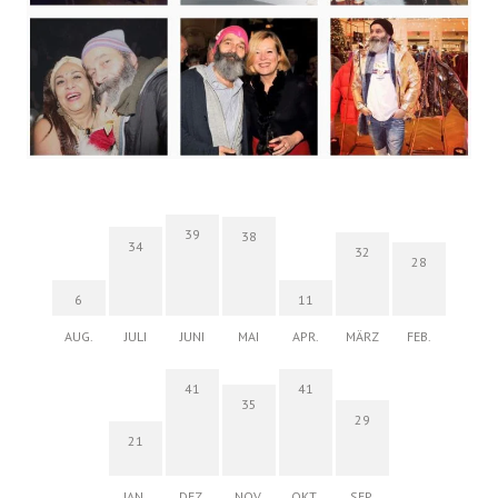
39
38
34
32
28
6
11
AUG.
JULI
JUNI
MAI
APR.
MÄRZ
FEB.
41
41
35
29
21
JAN.
DEZ.
NOV.
OKT.
SEP.