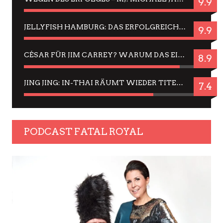
9.9
JELLYFISH HAMBURG: DAS ERFOLGREICHE SOMMER-MENÜ 2025 IN GEFÜHLEN UND BILDERN
9.9
CÉSAR FÜR JIM CARREY? WARUM DAS EINER DER NERVIGSTEN ACTORS IST UND BLEIBT
8.9
JING JING: IN-THAI RÄUMT WIEDER TITEL AB – EIN ZWEI-STUNDEN-ERLEBNISBERICHT
7.4
PODCAST FATAL ROYAL