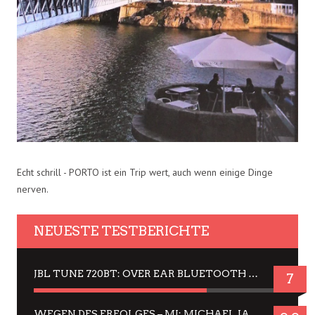
Echt schrill - PORTO ist ein Trip wert, auch wenn einige Dinge
nerven.
NEUESTE TESTBERICHTE
JBL TUNE 720BT: OVER EAR BLUETOOTH KOPFHÖRER UM DIE 50,-€ IM DAUER-TEST
7
WEGEN DES ERFOLGES – MJ: MICHAEL JACKSON MUSICAL IN EINER MATINEE SEHEN