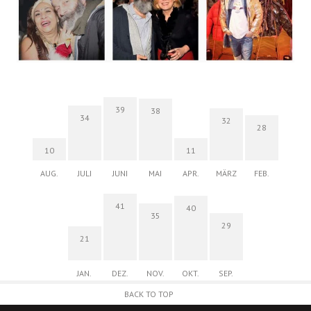
39
38
34
32
28
10
11
AUG.
JULI
JUNI
MAI
APR.
MÄRZ
FEB.
41
40
35
29
21
JAN.
DEZ.
NOV.
OKT.
SEP.
BACK TO TOP