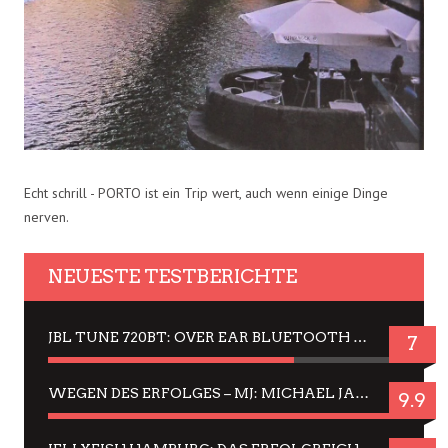
Echt schrill - PORTO ist ein Trip wert, auch wenn einige Dinge
nerven.
NEUESTE TESTBERICHTE
JBL TUNE 720BT: OVER EAR BLUETOOTH KOPFHÖRER UM DIE 50,-€ IM DAUER-TEST
7
WEGEN DES ERFOLGES – MJ: MICHAEL JACKSON MUSICAL IN EINER MATINEE SEHEN
9.9