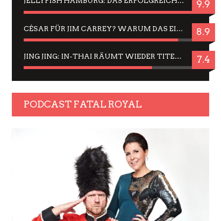
JELLYFISH HAMBURG: DAS ERFOLGREICHE SOMMER-MENÜ 2025 IN GEFÜHLEN UND BILDERN
9.9
CÉSAR FÜR JIM CARREY? WARUM DAS EINER DER NERVIGSTEN ACTORS IST UND BLEIBT
8.9
JING JING: IN-THAI RÄUMT WIEDER TITEL AB – EIN ZWEI-STUNDEN-ERLEBNISBERICHT
7.4
PODCAST FATAL ROYAL