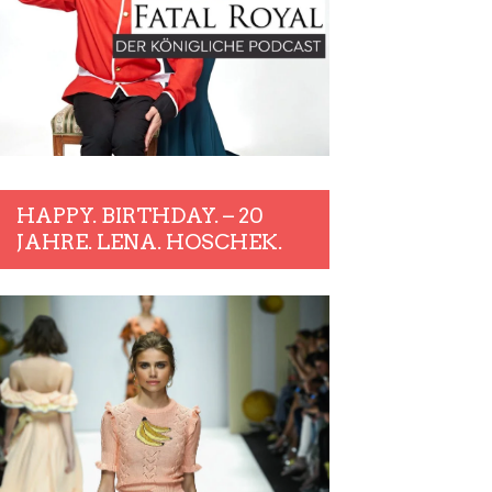
HAPPY. BIRTHDAY. – 20
JAHRE. LENA. HOSCHEK.