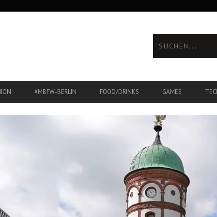
HION
#MBFW-BERLIN
FOOD/DRINKS
GAMES
TEC