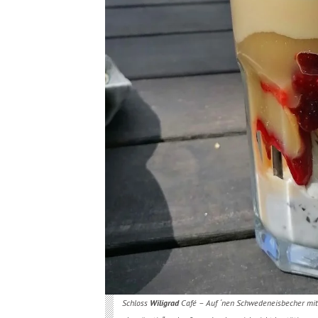
Schloss
Wiligrad
Café – Auf ´nen Schwedeneisbecher mi