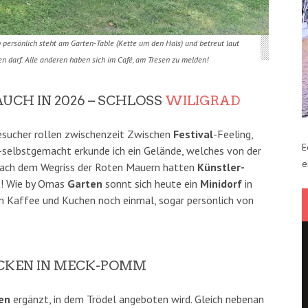
 persönlich steht am Garten-Table (Kette um den Hals) und betreut laut
len darf. Alle anderen haben sich im Café, am Tresen zu melden!
AUCH IN 2026 – SCHLOSS
WILIGRAD
esucher rollen zwischenzeit Zwischen
Festival
-Feeling,
E
-selbstgemacht erkunde ich ein Gelände, welches von der
e
Nach dem Wegriss der Roten Mauern hatten
Künstler-
u
! Wie by Omas
Garten
sonnt sich heute ein
Minidorf
in
m Kaffee und Kuchen noch einmal, sogar persönlich von
ECKEN IN MECK-POMM
en
ergänzt, in dem Trödel angeboten wird. Gleich nebenan