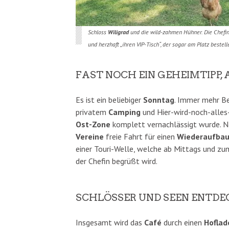
Schloss
Wiligrad
und die wild-zahmen Hühner. Die Chefin
und herzhaft „ihren VIP-Tisch“, der sogar am Platz bestel
FAST NOCH EIN GEHEIMTIPP, 
Es ist ein beliebiger
Sonntag
. Immer mehr B
privatem
Camping
und Hier-wird-noch-alles
Ost-Zone
komplett vernachlässigt wurde. 
Vereine
freie Fahrt für einen
Wiederaufba
einer Touri-Welle, welche ab Mittags und zu
der Chefin begrüßt wird.
SCHLÖSSER UND SEEN ENTD
Insgesamt wird das
Café
durch einen
Hoflad