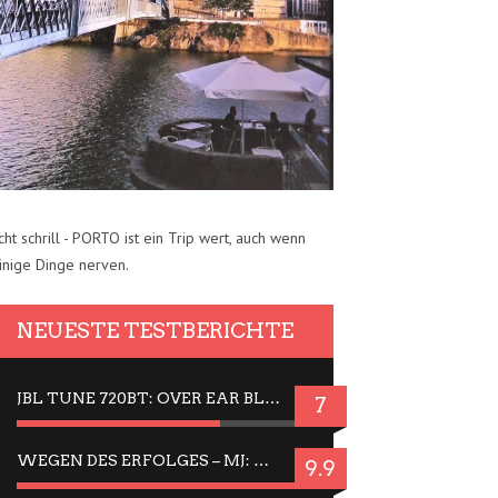
cht schrill - PORTO ist ein Trip wert, auch wenn
inige Dinge nerven.
NEUESTE TESTBERICHTE
JBL TUNE 720BT: OVER EAR BLUETOOTH KOPFHÖRER UM DIE 50,-€ IM DAUER-TEST
7
WEGEN DES ERFOLGES – MJ: MICHAEL JACKSON MUSICAL IN EINER MATINEE SEHEN
9.9