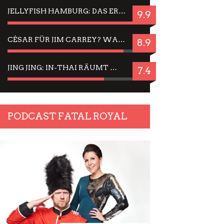
JELLYFISH HAMBURG: DAS ERFOLGREICHE SOMMER-MENÜ 2025 IN GEFÜHLEN UND BILDERN
9.9
CÉSAR FÜR JIM CARREY? WARUM DAS EINER DER NERVIGSTEN ACTORS IST UND BLEIBT
8.9
JING JING: IN-THAI RÄUMT WIEDER TITEL AB – EIN ZWEI-STUNDEN-ERLEBNISBERICHT
7.4
PODCAST FATAL ROYAL