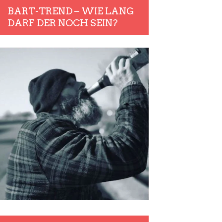
BART-TREND – WIE LANG
DARF DER NOCH SEIN?