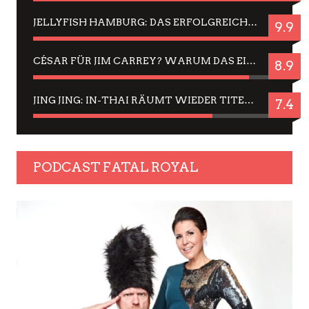
JELLYFISH HAMBURG: DAS ERFOLGREICHE SOMMER-MENÜ 2025 IN GEFÜHLEN UND BILDERN
9.9
CÉSAR FÜR JIM CARREY? WARUM DAS EINER DER NERVIGSTEN ACTORS IST UND BLEIBT
8.9
JING JING: IN-THAI RÄUMT WIEDER TITEL AB – EIN ZWEI-STUNDEN-ERLEBNISBERICHT
7.4
PODCAST FATAL ROYAL