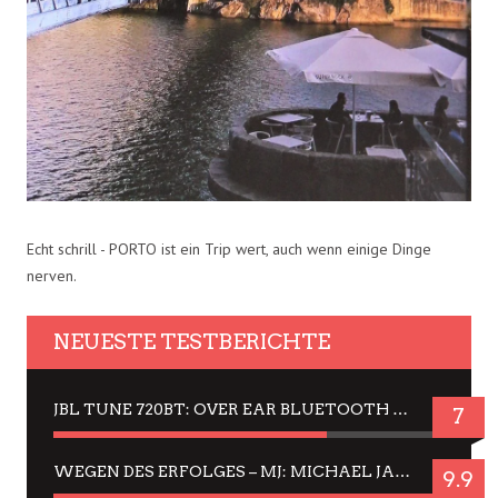
Echt schrill - PORTO ist ein Trip wert, auch wenn einige Dinge
nerven.
NEUESTE TESTBERICHTE
JBL TUNE 720BT: OVER EAR BLUETOOTH KOPFHÖRER UM DIE 50,-€ IM DAUER-TEST
7
WEGEN DES ERFOLGES – MJ: MICHAEL JACKSON MUSICAL IN EINER MATINEE SEHEN
9.9