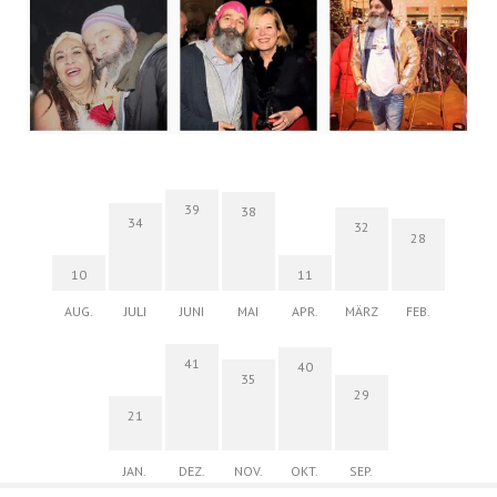
39
38
34
32
28
10
11
AUG.
JULI
JUNI
MAI
APR.
MÄRZ
FEB.
41
40
35
29
21
JAN.
DEZ.
NOV.
OKT.
SEP.