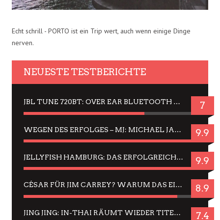
Echt schrill - PORTO ist ein Trip wert, auch wenn einige Dinge
nerven.
NEUESTE TESTBERICHTE
JBL TUNE 720BT: OVER EAR BLUETOOTH KOPFHÖRER UM DIE 50,-€ IM DAUER-TEST
7
WEGEN DES ERFOLGES – MJ: MICHAEL JACKSON MUSICAL IN EINER MATINEE SEHEN
9.9
JELLYFISH HAMBURG: DAS ERFOLGREICHE SOMMER-MENÜ 2025 IN GEFÜHLEN UND BILDERN
9.9
CÉSAR FÜR JIM CARREY? WARUM DAS EINER DER NERVIGSTEN ACTORS IST UND BLEIBT
8.9
JING JING: IN-THAI RÄUMT WIEDER TITEL AB – EIN ZWEI-STUNDEN-ERLEBNISBERICHT
7.4