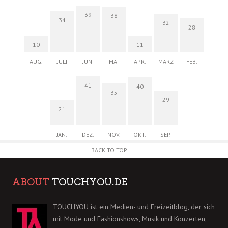
39
38
34
32
28
10
11
AUG.
JULI
JUNI
MAI
APR.
MÄRZ
FEB.
41
40
35
29
21
JAN.
DEZ.
NOV.
OKT.
SEP.
BACK TO TOP
ABOUT
TOUCHYOU.DE
TOUCHYOU ist ein Medien- und Freizeitblog, der sich
mit Mode und Fashionshows, Musik und Konzerten,