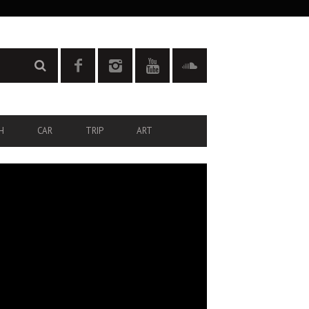
H
CAR
TRIP
ART