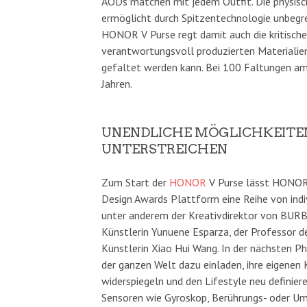
AODs matchen mit jedem Outfit. Die physisch
ermöglicht durch Spitzentechnologie unbegre
HONOR V Purse regt damit auch die kritische
verantwortungsvoll produzierten Materialien
gefaltet werden kann. Bei 100 Faltungen am 
Jahren.
UNENDLICHE MÖGLICHKEITEN,
UNTERSTREICHEN
Zum Start der
HONOR
V Purse lässt HONOR
Design Awards Plattform eine Reihe von indi
unter anderem der Kreativdirektor von BUR
Künstlerin Yunuene Esparza, der Professor d
Künstlerin Xiao Hui Wang. In der nächsten
der ganzen Welt dazu einladen, ihre eigenen
widerspiegeln und den Lifestyle neu definier
Sensoren wie Gyroskop, Berührungs- oder Um