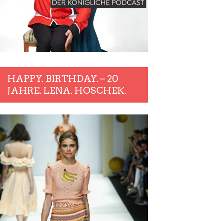
HAPPY. BIRTHDAY. – 20
JAHRE. LENA. HOSCHEK.