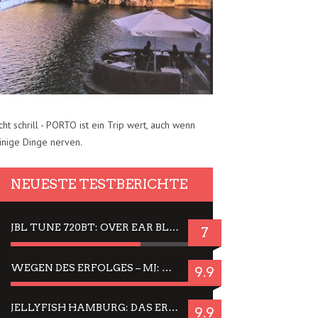
cht schrill - PORTO ist ein Trip wert, auch wenn
inige Dinge nerven.
NEUESTE TESTBERICHTE
JBL TUNE 720BT: OVER EAR BLUETOOTH KOPFHÖRER UM DIE 50,-€ IM DAUER-TEST
7
WEGEN DES ERFOLGES – MJ: MICHAEL JACKSON MUSICAL IN EINER MATINEE SEHEN
9.9
JELLYFISH HAMBURG: DAS ERFOLGREICHE SOMMER-MENÜ 2025 IN GEFÜHLEN UND BILDERN
9.9