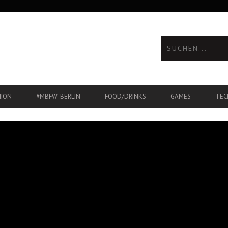
HION
#MBFW-BERLIN
FOOD/DRINKS
GAMES
TEC