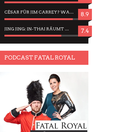
CÉSAR FÜR JIM CARREY? WARUM DAS EINER DER NERVIGSTEN ACTORS IST UND BLEIBT
8.9
JING JING: IN-THAI RÄUMT WIEDER TITEL AB – EIN ZWEI-STUNDEN-ERLEBNISBERICHT
7.4
PODCAST FATAL ROYAL