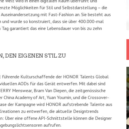
e Welt wird in einen digitalen Raum überführt und
nzte Möglichkeiten für Stil und Selbstdarstellung – die
 Auseinandersetzung mit Fast-Fashion an. Sie besteht aus
 und wurde so konstruiert, dass sie über 400.000-mal
Tag garantiert das eine Lebensdauer von bis zu zehn
 DEN EIGENEN STIL ZU
 führende Kulturschaffende der HONOR Talents Global
viduellen AODs für das Gerät entwerfen. Mit dabei sind
BERRY Menswear, Bram Van Diepen, die zeitgenössische
er China Academy of Art, Yuan Youmin, und die Crossover-
 Phase der Kampagne wird HONOR aufstrebende Talente aus
 Kreationen zu entwerfen, die aktuelle Designtrends
en: Über eine offene API-Schnittstelle können die Designer
gebungslichtsensoren aufrufen.