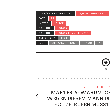
TEXT/ERLEBNISBERICHT:
PR/JÖRN EHRENHEIM
FOTO:
PR
IM WEB:
HONOR
YOUTUBE:
HONOR
YOUTUBE:
HONOR KEYNOTE 2023
KATEGORIEN
TECH
TAGS:
FALT-SMARTPHONE
HONOR
IFA
0
VORHERIGER BEITR
MARTERIA: WARUM IC
WEGEN DIESEM MANN DI
POLIZEI RUFEN MUSST