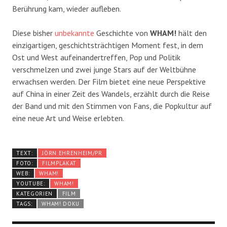
Berührung kam, wieder aufleben.
Diese bisher
unbekannte
Geschichte von
WHAM!
hält den
einzigartigen, geschichtsträchtigen Moment fest, in dem
Ost und West aufeinandertreffen, Pop und Politik
verschmelzen und zwei junge Stars auf der Weltbühne
erwachsen werden. Der Film bietet eine neue Perspektive
auf China in einer Zeit des Wandels, erzählt durch die Reise
der Band und mit den Stimmen von Fans, die Popkultur auf
eine neue Art und Weise erlebten.
TEXT:
JÖRN EHRENHEIM/PR
FOTO:
FILMPLAKAT
WEB:
WHAM!
YOUTUBE:
WHAM!
KATEGORIEN
FILM
TAGS:
WHAM! DOKU