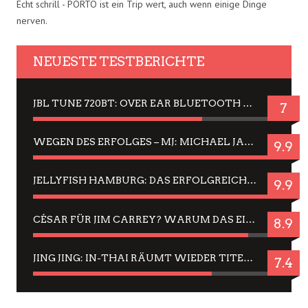
Echt schrill - PORTO ist ein Trip wert, auch wenn einige Dinge
nerven.
NEUESTE TESTBERICHTE
JBL TUNE 720BT: OVER EAR BLUETOOTH KOPFHÖRER UM DIE 50,-€ IM DAUER-TEST
7
WEGEN DES ERFOLGES – MJ: MICHAEL JACKSON MUSICAL IN EINER MATINEE SEHEN
9.9
JELLYFISH HAMBURG: DAS ERFOLGREICHE SOMMER-MENÜ 2025 IN GEFÜHLEN UND BILDERN
9.9
CÉSAR FÜR JIM CARREY? WARUM DAS EINER DER NERVIGSTEN ACTORS IST UND BLEIBT
8.9
JING JING: IN-THAI RÄUMT WIEDER TITEL AB – EIN ZWEI-STUNDEN-ERLEBNISBERICHT
7.4