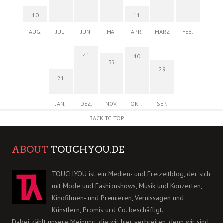
10
11
AUG.
JULI
JUNI
MAI
APR.
MÄRZ
FEB.
41
40
35
29
21
JAN.
DEZ.
NOV.
OKT.
SEP.
BACK TO TOP
ABOUT
TOUCHYOU.DE
TOUCHYOU ist ein Medien- und Freizeitblog, der sich
mit Mode und Fashionshows, Musik und Konzerten,
Kinofilmen- und Premieren, Vernissagen und
Künstlern, Promis und Co. beschäftigt.
Dabei zählt unsere Meinung, die wir hier verbreiten, denn wir sind