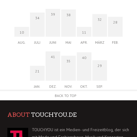
39
38
34
32
28
10
11
AUG.
JULI
JUNI
MAI
APR.
MÄRZ
FEB.
41
40
35
29
21
JAN.
DEZ.
NOV.
OKT.
SEP.
BACK TO TOP
ABOUT
TOUCHYOU.DE
TOUCHYOU ist ein Medien- und Freizeitblog, der sich