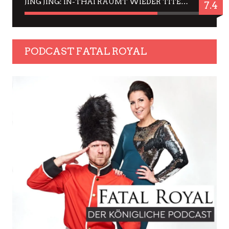
JING JING: IN-THAI RÄUMT WIEDER TITEL AB – EIN ZWEI-STUNDEN-ERLEBNISBERICHT
7.4
PODCAST FATAL ROYAL