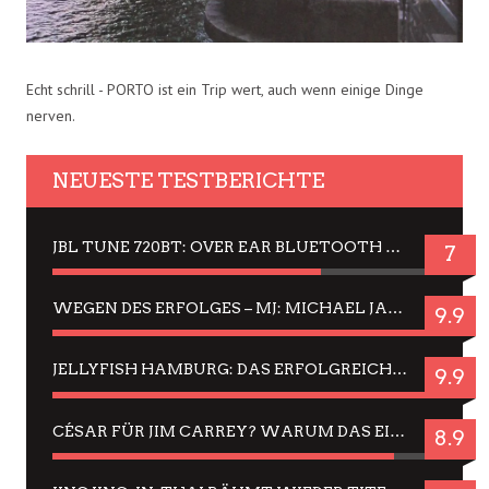
Echt schrill - PORTO ist ein Trip wert, auch wenn einige Dinge
nerven.
NEUESTE TESTBERICHTE
JBL TUNE 720BT: OVER EAR BLUETOOTH KOPFHÖRER UM DIE 50,-€ IM DAUER-TEST
7
WEGEN DES ERFOLGES – MJ: MICHAEL JACKSON MUSICAL IN EINER MATINEE SEHEN
9.9
JELLYFISH HAMBURG: DAS ERFOLGREICHE SOMMER-MENÜ 2025 IN GEFÜHLEN UND BILDERN
9.9
CÉSAR FÜR JIM CARREY? WARUM DAS EINER DER NERVIGSTEN ACTORS IST UND BLEIBT
8.9