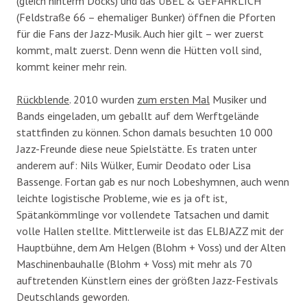
(gleich hinterm Docks) und das ÜBEL & GEFÄHRLICH
(Feldstraße 66 – ehemaliger Bunker) öffnen die Pforten
für die Fans der Jazz-Musik. Auch hier gilt – wer zuerst
kommt, malt zuerst. Denn wenn die Hütten voll sind,
kommt keiner mehr rein.
Rückblende
. 2010 wurden
zum ersten Mal
Musiker und
Bands eingeladen, um geballt auf dem Werftgelände
stattfinden zu können. Schon damals besuchten 10 000
Jazz-Freunde diese neue Spielstätte. Es traten unter
anderem auf: Nils Wülker, Eumir Deodato oder Lisa
Bassenge. Fortan gab es nur noch Lobeshymnen, auch wenn
leichte logistische Probleme, wie es ja oft ist,
Spätankömmlinge vor vollendete Tatsachen und damit
volle Hallen stellte. Mittlerweile ist das ELBJAZZ mit der
Hauptbühne, dem Am Helgen (Blohm + Voss) und der Alten
Maschinenbauhalle (Blohm + Voss) mit mehr als 70
auftretenden Künstlern eines der größten Jazz-Festivals
Deutschlands geworden.