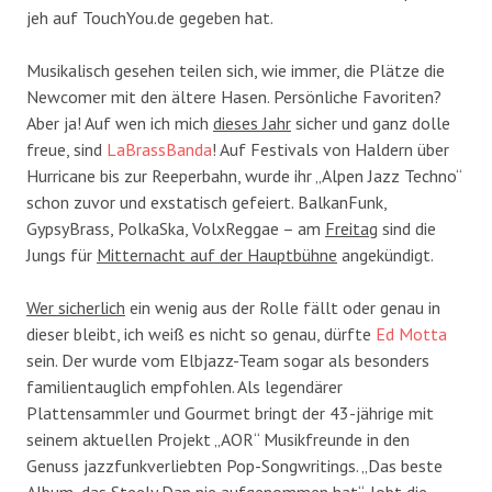
jeh auf TouchYou.de gegeben hat.
Musikalisch gesehen teilen sich, wie immer, die Plätze die
Newcomer mit den ältere Hasen. Persönliche Favoriten?
Aber ja! Auf wen ich mich
dieses Jahr
sicher und ganz dolle
freue, sind
LaBrassBanda
! Auf Festivals von Haldern über
Hurricane bis zur Reeperbahn, wurde ihr „Alpen Jazz Techno“
schon zuvor und exstatisch gefeiert. BalkanFunk,
GypsyBrass, PolkaSka, VolxReggae – am
Freitag
sind die
Jungs für
Mitternacht auf der Hauptbühne
angekündigt.
Wer sicherlich
ein wenig aus der Rolle fällt oder genau in
dieser bleibt, ich weiß es nicht so genau, dürfte
Ed Motta
sein. Der wurde vom Elbjazz-Team sogar als besonders
familientauglich empfohlen. Als legendärer
Plattensammler und Gourmet bringt der 43-jährige mit
seinem aktuellen Projekt „AOR“ Musikfreunde in den
Genuss jazzfunkverliebten Pop-Songwritings. „Das beste