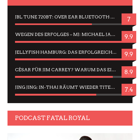
JBL TUNE 720BT: OVER EAR BLUETOOTH KOPFHÖRER UM DIE 50,-€ IM DAUER-TEST
7
WEGEN DES ERFOLGES – MJ: MICHAEL JACKSON MUSICAL IN EINER MATINEE SEHEN
9.9
JELLYFISH HAMBURG: DAS ERFOLGREICHE SOMMER-MENÜ 2025 IN GEFÜHLEN UND BILDERN
9.9
CÉSAR FÜR JIM CARREY? WARUM DAS EINER DER NERVIGSTEN ACTORS IST UND BLEIBT
8.9
JING JING: IN-THAI RÄUMT WIEDER TITEL AB – EIN ZWEI-STUNDEN-ERLEBNISBERICHT
7.4
PODCAST FATAL ROYAL