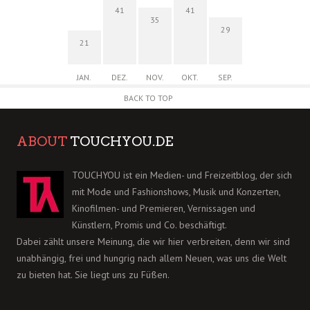
41
41
35
29
21
JAN.
DEZ.
NOV.
OKT.
SEP.
BACK TO TOP
ABOUT
TOUCHYOU.DE
TOUCHYOU ist ein Medien- und Freizeitblog, der sich
mit Mode und Fashionshows, Musik und Konzerten,
Kinofilmen- und Premieren, Vernissagen und
Künstlern, Promis und Co. beschäftigt.
Dabei zählt unsere Meinung, die wir hier verbreiten, denn wir sind
unabhängig, frei und hungrig nach allem Neuen, was uns die Welt
zu bieten hat. Sie liegt uns zu Füßen.