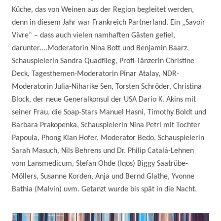
Küche, das von Weinen aus der Region begleitet werden,
denn in diesem Jahr war Frankreich Partnerland. Ein „Savoir
Vivre“ – dass auch vielen namhaften Gästen gefiel,
darunter….Moderatorin Nina Bott und Benjamin Baarz,
Schauspielerin Sandra Quadflieg, Profi-Tänzerin Christine
Deck, Tagesthemen-Moderatorin Pinar Atalay, NDR-
Moderatorin Julia-Niharike Sen, Torsten Schröder, Christina
Block, der neue Generalkonsul der USA Dario K. Akins mit
seiner Frau, die Soap-Stars Manuel Hasni, Timothy Boldt und
Barbara Prakopenka, Schauspielerin Nina Petri mit Tochter
Papoula, Phong Klan Hofer, Moderator Bedo, Schauspielerin
Sarah Masuch, Nils Behrens und Dr. Philip Catalá-Lehnen
vom
Lansmedicum, Stefan Ohde (Iqos) Biggy Saatrübe-
Möllers, Susanne Korden, Anja und Bernd Glathe, Yvonne
Bathia (Malvin) uvm. Getanzt wurde bis spät in die Nacht.