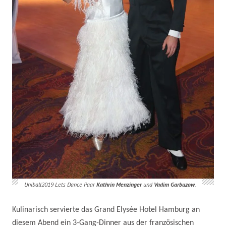
Uniball2019 Lets Dance Paar
Kathrin Menzinger
und
Vadim Garbuzow
.
Kulinarisch servierte das Grand Elysée Hotel Hamburg an
diesem Abend ein 3-Gang-Dinner aus der französischen