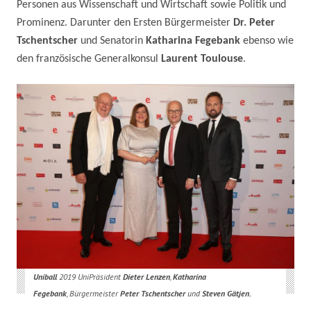
Personen aus Wissenschaft und Wirtschaft sowie Politik und
Prominenz. Darunter den Ersten Bürgermeister
Dr. Peter
Tschentscher
und Senatorin
Katharina Fegebank
ebenso wie
den französische Generalkonsul
Laurent Toulouse
.
Uniball
2019 UniPräsident
Dieter Lenzen
,
Katharina
Fegebank
, Bürgermeister
Peter Tschentscher
und
Steven Gätjen.