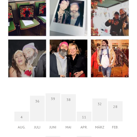
39
38
36
32
28
4
11
AUG.
JULI
JUNI
MAI
APR.
MÄRZ
FEB.