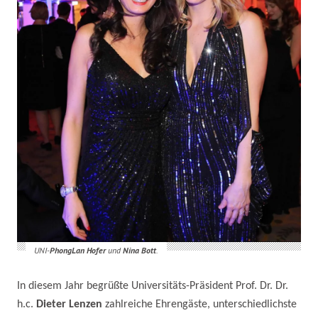
UNI-
PhongLan Hofer
und
Nina Bott
.
In diesem Jahr begrüßte Universitäts-Präsident Prof. Dr. Dr.
h.c.
Dieter Lenzen
zahlreiche
Ehrengäste, unterschiedlichste