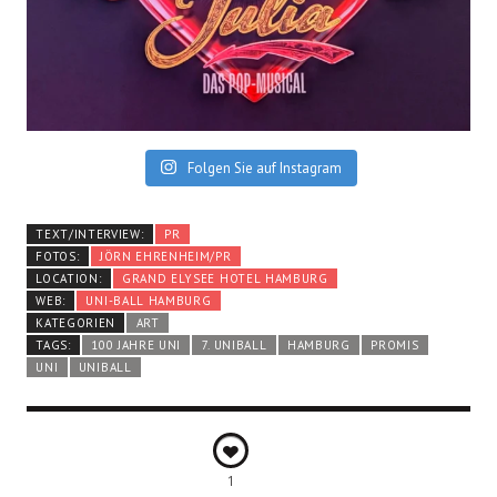
Folgen Sie auf Instagram
TEXT/INTERVIEW:
PR
FOTOS:
JÖRN EHRENHEIM/PR
LOCATION:
GRAND ELYSEE HOTEL HAMBURG
WEB:
UNI-BALL HAMBURG
KATEGORIEN
ART
TAGS:
100 JAHRE UNI
7. UNIBALL
HAMBURG
PROMIS
UNI
UNIBALL
1