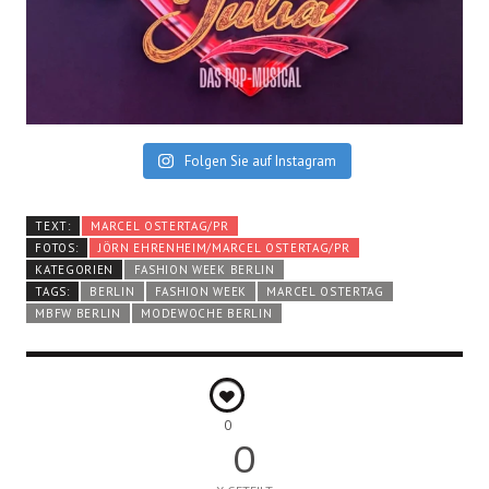
Folgen Sie auf Instagram
TEXT:
MARCEL OSTERTAG/PR
FOTOS:
JÖRN EHRENHEIM/MARCEL OSTERTAG/PR
KATEGORIEN
FASHION WEEK BERLIN
TAGS:
BERLIN
FASHION WEEK
MARCEL OSTERTAG
MBFW BERLIN
MODEWOCHE BERLIN
0
0