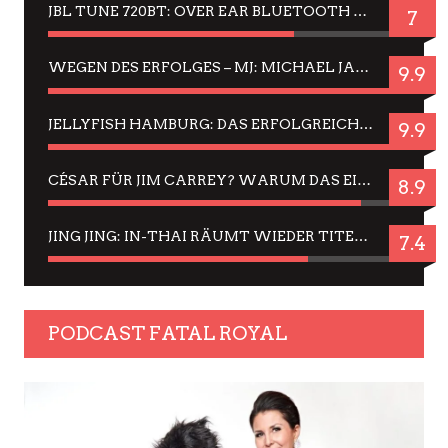
JBL TUNE 720BT: OVER EAR BLUETOOTH KOPFHÖRER UM DIE 50,-€ IM DAUER-TEST
7
WEGEN DES ERFOLGES – MJ: MICHAEL JACKSON MUSICAL IN EINER MATINEE SEHEN
9.9
JELLYFISH HAMBURG: DAS ERFOLGREICHE SOMMER-MENÜ 2025 IN GEFÜHLEN UND BILDERN
9.9
CÉSAR FÜR JIM CARREY? WARUM DAS EINER DER NERVIGSTEN ACTORS IST UND BLEIBT
8.9
JING JING: IN-THAI RÄUMT WIEDER TITEL AB – EIN ZWEI-STUNDEN-ERLEBNISBERICHT
7.4
PODCAST FATAL ROYAL