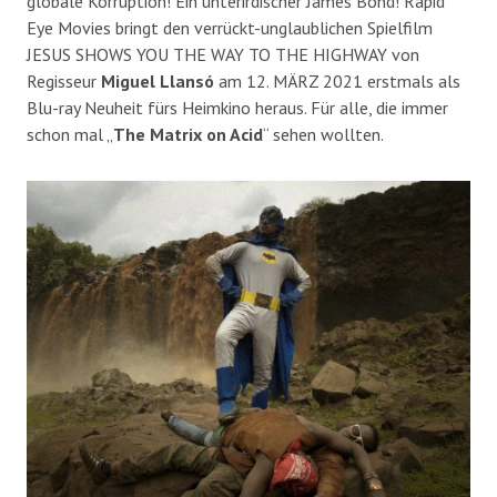
globale Korruption! Ein unterirdischer James Bond! Rapid
Eye Movies bringt den verrückt-unglaublichen Spielfilm
JESUS SHOWS YOU THE WAY TO THE HIGHWAY von
Regisseur
Miguel Llansó
am 12. MÄRZ 2021 erstmals als
Blu-ray Neuheit fürs Heimkino heraus. Für alle, die immer
schon mal „
The Matrix on Acid
“ sehen wollten.