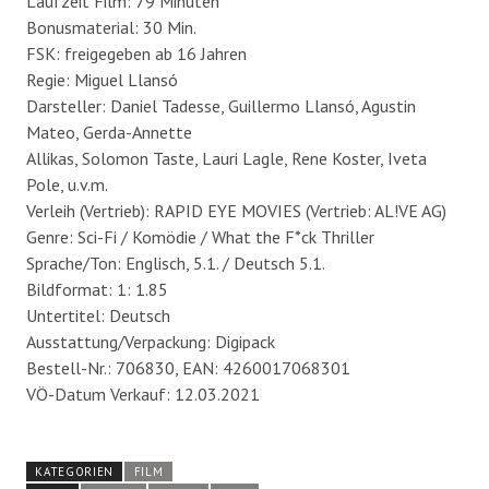
Laufzeit Film: 79 Minuten
Bonusmaterial: 30 Min.
FSK: freigegeben ab 16 Jahren
Regie: Miguel Llansó
Darsteller: Daniel Tadesse, Guillermo Llansó, Agustin
Mateo, Gerda-Annette
Allikas, Solomon Taste, Lauri Lagle, Rene Koster, Iveta
Pole, u.v.m.
Verleih (Vertrieb): RAPID EYE MOVIES (Vertrieb: AL!VE AG)
Genre: Sci-Fi / Komödie / What the F*ck Thriller
Sprache/Ton: Englisch, 5.1. / Deutsch 5.1.
Bildformat: 1: 1.85
Untertitel: Deutsch
Ausstattung/Verpackung: Digipack
Bestell-Nr.: 706830, EAN: 4260017068301
VÖ-Datum Verkauf: 12.03.2021
KATEGORIEN
FILM