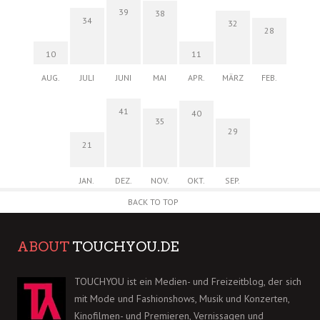
39
38
34
32
28
10
11
AUG.
JULI
JUNI
MAI
APR.
MÄRZ
FEB.
41
40
35
29
21
JAN.
DEZ.
NOV.
OKT.
SEP.
BACK TO TOP
ABOUT
TOUCHYOU.DE
TOUCHYOU ist ein Medien- und Freizeitblog, der sich
mit Mode und Fashionshows, Musik und Konzerten,
Kinofilmen- und Premieren, Vernissagen und