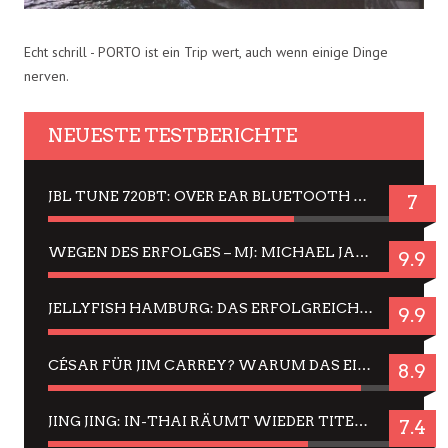
Echt schrill - PORTO ist ein Trip wert, auch wenn einige Dinge
nerven.
NEUESTE TESTBERICHTE
JBL TUNE 720BT: OVER EAR BLUETOOTH KOPFHÖRER UM DIE 50,-€ IM DAUER-TEST
7
WEGEN DES ERFOLGES – MJ: MICHAEL JACKSON MUSICAL IN EINER MATINEE SEHEN
9.9
JELLYFISH HAMBURG: DAS ERFOLGREICHE SOMMER-MENÜ 2025 IN GEFÜHLEN UND BILDERN
9.9
CÉSAR FÜR JIM CARREY? WARUM DAS EINER DER NERVIGSTEN ACTORS IST UND BLEIBT
8.9
JING JING: IN-THAI RÄUMT WIEDER TITEL AB – EIN ZWEI-STUNDEN-ERLEBNISBERICHT
7.4