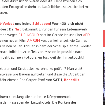
leider durchsichtig waren oder die Klebestreifen sich
 den Fotografen drehten. Natürlichkeit setzt sich bei mir
rper.
t-Verbot
und keine
Schleppen
! Wer hält sich nicht
obert De
Niro
bekommt Ehrungen für sein
Lebenswerk
gerade wegen
RHEINGOLD
hart im Gerede ist und über
AFD-
 seinen neuen Film
AMRUM
vor, der keiner sei, wie Cannes
e
seinen neuen Thriller, in dem der Schauspieler mal wieder
scheinlich letzten Teil von Mission Impossible nach
n
geht auf nen Fotografen los, weil der ihn antoucht!
ktieren und lässt alles zu, ohne zu prüfen? Man weiß
eilweise wie Bauern auftreten und diese die „Arbeit der
fähr ebenso Red Carpet Profi von
SAT.1
,
Benedikt
isette
entlang, die berühmte Uferpromenade.
on den Fassaden der Luxushotels. Die
Korken der