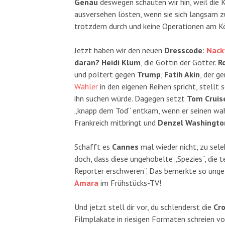
Genau
deswegen schauten wir hin, weil die K
ausversehen lösten, wenn sie sich langsam zu
trotzdem durch und keine Operationen am Kö
Jetzt haben wir den neuen
Dresscode
:
Nack
daran? Heidi Klum
, die Göttin der Götter.
R
und poltert gegen
Trump
,
Fatih Akin
, der 
Wähler
in den eigenen Reihen spricht, stellt
ihn suchen würde. Dagegen setzt
Tom Cruis
„knapp dem Tod“ entkam, wenn er seinen wahr
Frankreich mitbringt und
Denzel Washingto
Schafft es
Cannes
mal wieder nicht, zu sele
doch, dass diese ungehobelte „Spezies“, die t
Reporter erschweren“. Das bemerkte so unge
Amara
im Frühstücks-TV!
Und jetzt stell dir vor, du schlenderst die
Cro
Filmplakate in riesigen Formaten schreien v