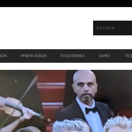
HION
#MBFW-BERLIN
FOOD/DRINKS
GAMES
TEC