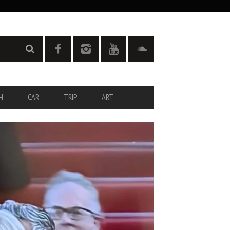
H
CAR
TRIP
ART