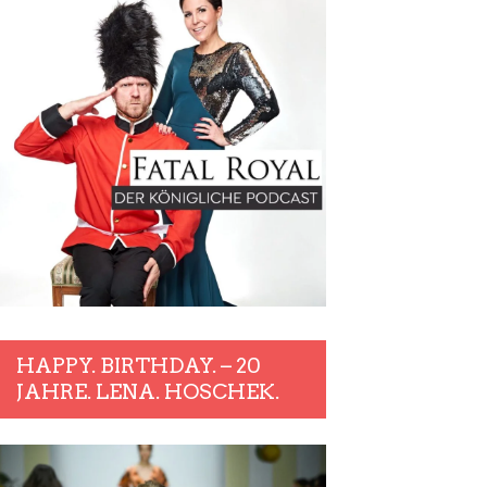
HAPPY. BIRTHDAY. – 20
JAHRE. LENA. HOSCHEK.