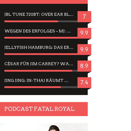
JBL TUNE 720BT: OVER EAR BLUETOOTH KOPFHÖRER UM DIE 50,-€ IM DAUER-TEST
7
WEGEN DES ERFOLGES – MJ: MICHAEL JACKSON MUSICAL IN EINER MATINEE SEHEN
9.9
JELLYFISH HAMBURG: DAS ERFOLGREICHE SOMMER-MENÜ 2025 IN GEFÜHLEN UND BILDERN
9.9
CÉSAR FÜR JIM CARREY? WARUM DAS EINER DER NERVIGSTEN ACTORS IST UND BLEIBT
8.9
JING JING: IN-THAI RÄUMT WIEDER TITEL AB – EIN ZWEI-STUNDEN-ERLEBNISBERICHT
7.4
PODCAST FATAL ROYAL