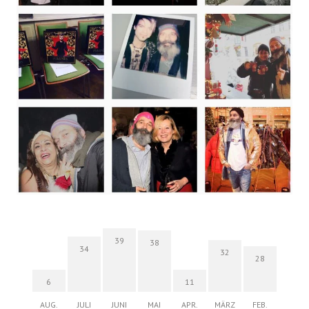
39
38
34
32
28
6
11
AUG.
JULI
JUNI
MAI
APR.
MÄRZ
FEB.