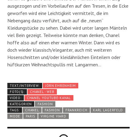
ausgezogen und im Vorbeilaufen auf den Tresen, in die Ecke
geworfen wird eine Leichtigkeit vermittelt, die im
Nebengang dazu verführt, auch auf die „neuen“
Kleidungstücke zu sehen. Dabei wird unter langen Mänteln
viel Bein gezeigt. Teilweise könnte man denken, Chanel
hoffe also auf einen eher warmen Winter. Dann wird es
doch wieder klassisch/eleganter, auch mit weiteren
Hosenschnitten und/oder kleidähnlichen Einteilern oder
hüftkurzen Weihnachtspullis mit Langarmen…
TEXT/INTERVIEW:
JÖRN EHRENHEIM
FOTO(S):
CHANEL - WEB
VIDEO:
CHANEL YOUTUBE-KANAL
KATEGORIEN
FASHION
TAGS:
CHANEL
FASHION
FRANKREICH
KARL LAGERFELD
MODE
PARIS
VIRGINE VIARD