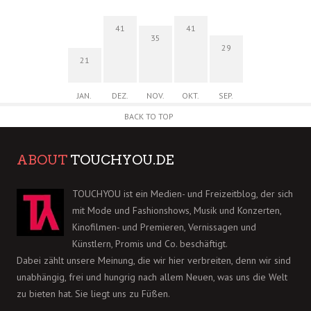
41
41
35
29
21
JAN.
DEZ.
NOV.
OKT.
SEP.
BACK TO TOP
ABOUT
TOUCHYOU.DE
TOUCHYOU ist ein Medien- und Freizeitblog, der sich
mit Mode und Fashionshows, Musik und Konzerten,
Kinofilmen- und Premieren, Vernissagen und
Künstlern, Promis und Co. beschäftigt.
Dabei zählt unsere Meinung, die wir hier verbreiten, denn wir sind
unabhängig, frei und hungrig nach allem Neuen, was uns die Welt
zu bieten hat. Sie liegt uns zu Füßen.