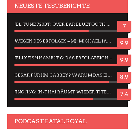
NEUESTE TESTBERICHTE
JBL TUNE 720BT: OVER EAR BLUETOOTH KOPFHÖRER UM DIE 50,-€ IM DAUER-TEST
7
WEGEN DES ERFOLGES – MJ: MICHAEL JACKSON MUSICAL IN EINER MATINEE SEHEN
9.9
JELLYFISH HAMBURG: DAS ERFOLGREICHE SOMMER-MENÜ 2025 IN GEFÜHLEN UND BILDERN
9.9
CÉSAR FÜR JIM CARREY? WARUM DAS EINER DER NERVIGSTEN ACTORS IST UND BLEIBT
8.9
JING JING: IN-THAI RÄUMT WIEDER TITEL AB – EIN ZWEI-STUNDEN-ERLEBNISBERICHT
7.4
PODCAST FATAL ROYAL