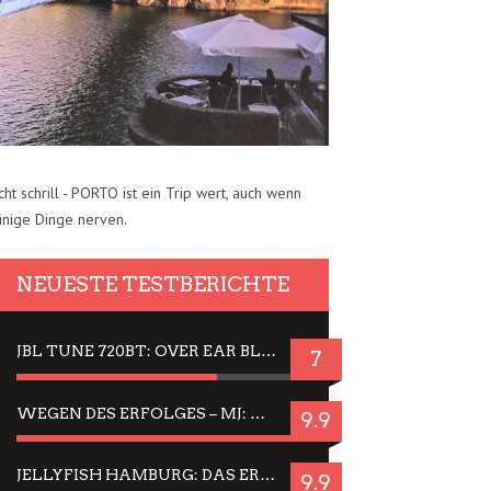
cht schrill - PORTO ist ein Trip wert, auch wenn
inige Dinge nerven.
NEUESTE TESTBERICHTE
JBL TUNE 720BT: OVER EAR BLUETOOTH KOPFHÖRER UM DIE 50,-€ IM DAUER-TEST
7
WEGEN DES ERFOLGES – MJ: MICHAEL JACKSON MUSICAL IN EINER MATINEE SEHEN
9.9
JELLYFISH HAMBURG: DAS ERFOLGREICHE SOMMER-MENÜ 2025 IN GEFÜHLEN UND BILDERN
9.9