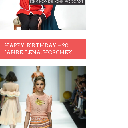
HAPPY. BIRTHDAY. – 20
JAHRE. LENA. HOSCHEK.