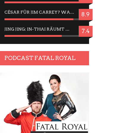
CÉSAR FÜR JIM CARREY? WARUM DAS EINER DER NERVIGSTEN ACTORS IST UND BLEIBT
8.9
JING JING: IN-THAI RÄUMT WIEDER TITEL AB – EIN ZWEI-STUNDEN-ERLEBNISBERICHT
7.4
PODCAST FATAL ROYAL