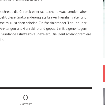
ne tote Ratte an seinem Gartenzaun!!
eschreibt die Chronik einer schleichend wachsenden, aber
eht diese Gratwanderung als braver Familienvater und
seits zu stehen scheint. Ein faszinierender Thriller über
t Anklängen ans Genrekino und gepaart mit eigenwilligem
Sundance Filmfestival gefeiert. Die Deutschlandpremiere
le.
0
X GETEILT