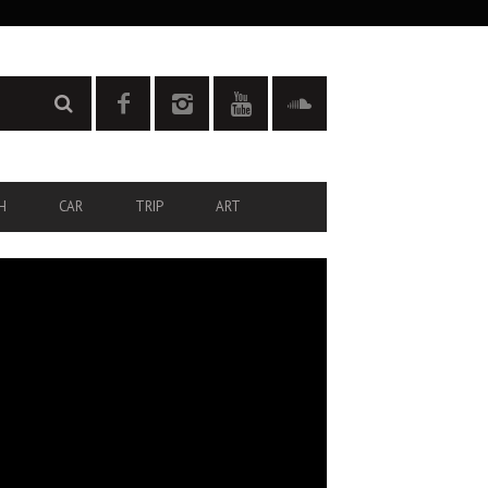
H
CAR
TRIP
ART