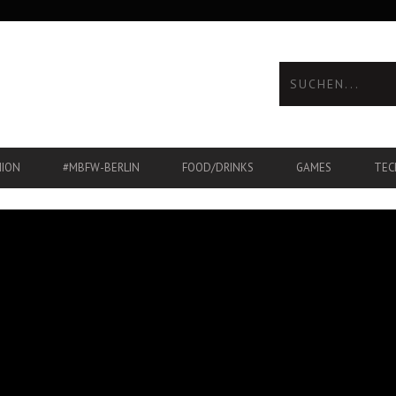
HION
#MBFW-BERLIN
FOOD/DRINKS
GAMES
TEC