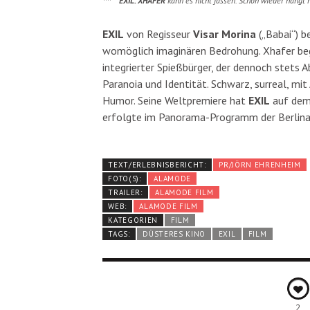
EXIL. XHAFER
kann es nicht fassen. Schon wieder hängt 
EXIL
von Regisseur
Visar Morina
(„Babai“) b
womöglich imaginären Bedrohung. Xhafer beg
integrierter Spießbürger, der dennoch stets Ab
Paranoia und Identität. Schwarz, surreal, mi
Humor. Seine Weltpremiere hat
EXIL
auf dem 
erfolgte im Panorama-Programm der Berlina
TEXT/ERLEBNISBERICHT:
PR/JÖRN EHRENHEIM
FOTO(S):
ALAMODE
TRAILER:
ALAMODE FILM
WEB:
ALAMODE FILM
KATEGORIEN
FILM
TAGS:
DÜSTERES KINO
EXIL
FILM
2