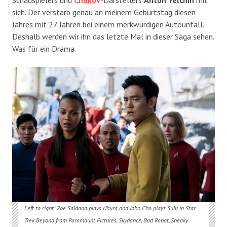
Schauspielers und
Chekov
-Darstellers
Anton Yelchin
mit
sich. Der verstarb genau an meinem Geburtstag diesen
Jahres mit 27 Jahren bei einem merkwürdigen Autounfall.
Deshalb werden wir ihn das letzte Mal in dieser Saga sehen.
Was für ein Drama.
Left to right: Zoe Saldana plays Uhura and John Cho plays Sulu in Star
Trek Beyond from Paramount Pictures, Skydance, Bad Robot, Sneaky