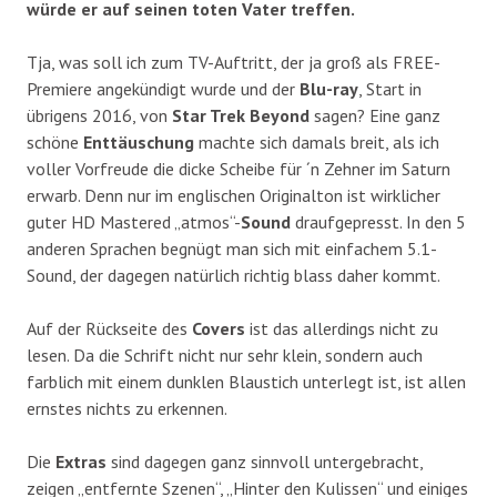
würde er auf seinen toten Vater treffen.
Tja, was soll ich zum TV-Auftritt, der ja groß als FREE-
Premiere angekündigt wurde und der
Blu-ray
, Start in
übrigens 2016, von
Star Trek Beyond
sagen? Eine ganz
schöne
Enttäuschung
machte sich damals breit, als ich
voller Vorfreude die dicke Scheibe für ´n Zehner im Saturn
erwarb. Denn nur im englischen Originalton ist wirklicher
guter HD Mastered „atmos“-
Sound
draufgepresst. In den 5
anderen Sprachen begnügt man sich mit einfachem 5.1-
Sound, der dagegen natürlich richtig blass daher kommt.
Auf der Rückseite des
Covers
ist das allerdings nicht zu
lesen. Da die Schrift nicht nur sehr klein, sondern auch
farblich mit einem dunklen Blaustich unterlegt ist, ist allen
ernstes nichts zu erkennen.
Die
Extras
sind dagegen ganz sinnvoll untergebracht,
zeigen „entfernte Szenen“, „Hinter den Kulissen“ und einiges