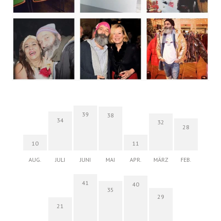
39
38
34
32
28
10
11
AUG.
JULI
JUNI
MAI
APR.
MÄRZ
FEB.
41
40
35
29
21