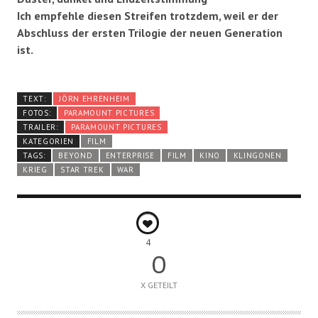
Ich empfehle diesen Streifen trotzdem, weil er der
Abschluss der ersten Trilogie der neuen Generation
ist.
TEXT:
JÖRN EHRENHEIM
FOTOS:
PARAMOUNT PICTURES
TRAILER:
PARAMOUNT PICTURES
KATEGORIEN
FILM
TAGS:
BEYOND
ENTERPRISE
FILM
KINO
KLINGONEN
KRIEG
STAR TREK
WAR
4
0
X GETEILT