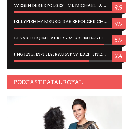
WEGEN DES ERFOLGES – MJ: MICHAEL JACKSON MUSICAL IN EINER MATINEE SEHEN
9.9
JELLYFISH HAMBURG: DAS ERFOLGREICHE SOMMER-MENÜ 2025 IN GEFÜHLEN UND BILDERN
9.9
CÉSAR FÜR JIM CARREY? WARUM DAS EINER DER NERVIGSTEN ACTORS IST UND BLEIBT
8.9
JING JING: IN-THAI RÄUMT WIEDER TITEL AB – EIN ZWEI-STUNDEN-ERLEBNISBERICHT
7.4
PODCAST FATAL ROYAL