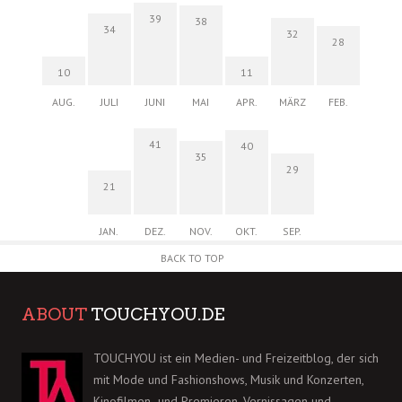
39
38
34
32
28
10
11
AUG.
JULI
JUNI
MAI
APR.
MÄRZ
FEB.
41
40
35
29
21
JAN.
DEZ.
NOV.
OKT.
SEP.
BACK TO TOP
ABOUT
TOUCHYOU.DE
TOUCHYOU ist ein Medien- und Freizeitblog, der sich
mit Mode und Fashionshows, Musik und Konzerten,
Kinofilmen- und Premieren, Vernissagen und