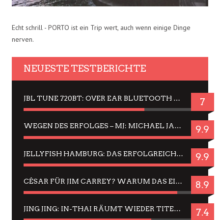
Echt schrill - PORTO ist ein Trip wert, auch wenn einige Dinge
nerven.
NEUESTE TESTBERICHTE
JBL TUNE 720BT: OVER EAR BLUETOOTH KOPFHÖRER UM DIE 50,-€ IM DAUER-TEST
7
WEGEN DES ERFOLGES – MJ: MICHAEL JACKSON MUSICAL IN EINER MATINEE SEHEN
9.9
JELLYFISH HAMBURG: DAS ERFOLGREICHE SOMMER-MENÜ 2025 IN GEFÜHLEN UND BILDERN
9.9
CÉSAR FÜR JIM CARREY? WARUM DAS EINER DER NERVIGSTEN ACTORS IST UND BLEIBT
8.9
JING JING: IN-THAI RÄUMT WIEDER TITEL AB – EIN ZWEI-STUNDEN-ERLEBNISBERICHT
7.4