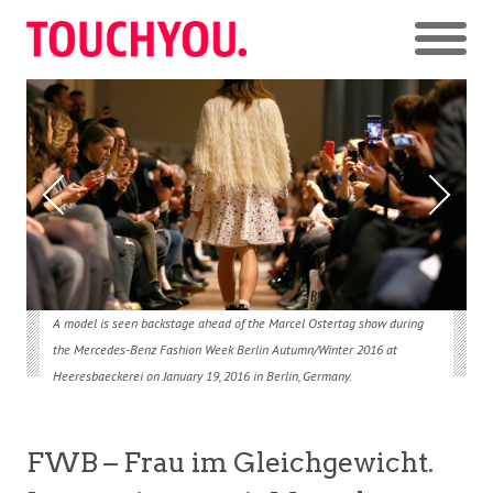
A model is seen backstage ahead of the Marcel Ostertag show during
the Mercedes-Benz Fashion Week Berlin Autumn/Winter 2016 at
Heeresbaeckerei on January 19, 2016 in Berlin, Germany.
FWB – Frau im Gleichgewicht.