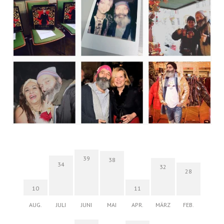
39
38
34
32
28
10
11
AUG.
JULI
JUNI
MAI
APR.
MÄRZ
FEB.