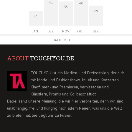
41
40
35
29
21
JAN.
DEZ.
NOV.
OKT.
SEP.
BACK TO TOP
ABOUT
TOUCHYOU.DE
TOUCHYOU ist ein Medien- und Freizeitblog, der sich
mit Mode und Fashionshows, Musik und Konzerten,
Kinofilmen- und Premieren, Vernissagen und
Künstlern, Promis und Co. beschäftigt.
Dabei zählt unsere Meinung, die wir hier verbreiten, denn wir sind
unabhängig, frei und hungrig nach allem Neuen, was uns die Welt
zu bieten hat. Sie liegt uns zu Füßen.