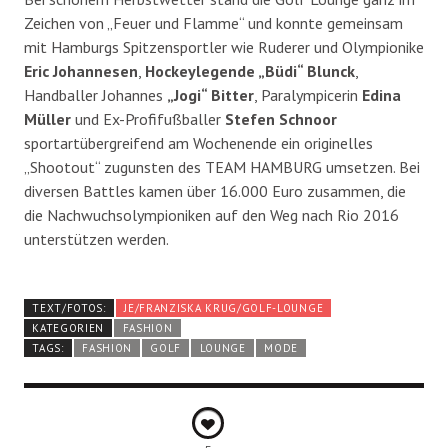
Zeichen von „Feuer und Flamme“ und konnte gemeinsam
mit Hamburgs Spitzensportler wie Ruderer und Olympionike
Eric Johannesen
,
Hockeylegende „Büdi“ Blunck
,
Handballer Johannes
„Jogi“ Bitter
, Paralympicerin
Edina
Müller
und Ex-Profifußballer
Stefen Schnoor
sportartübergreifend am Wochenende ein originelles
„Shootout“ zugunsten des TEAM HAMBURG umsetzen. Bei
diversen Battles kamen über 16.000 Euro zusammen, die
die Nachwuchsolympioniken auf den Weg nach Rio 2016
unterstützen werden.
TEXT/FOTOS:
JE/FRANZISKA KRUG/GOLF-LOUNGE
KATEGORIEN
FASHION
TAGS:
FASHION
GOLF
LOUNGE
MODE