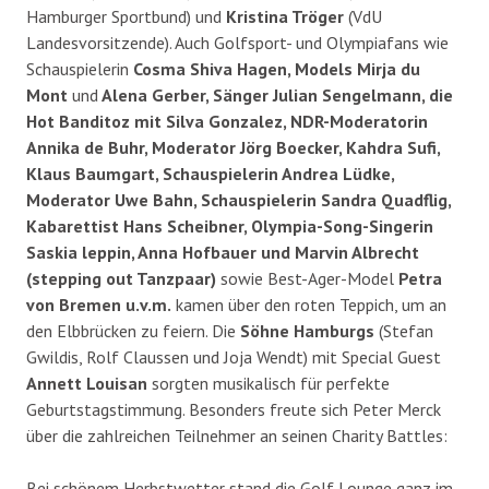
Hamburger Sportbund) und
Kristina Tröger
(VdU
Landesvorsitzende). Auch Golfsport- und Olympiafans wie
Schauspielerin
Cosma Shiva Hagen, Models Mirja du
Mont
und
Alena Gerber, Sänger Julian Sengelmann, die
Hot Banditoz mit Silva Gonzalez, NDR-Moderatorin
Annika de Buhr, Moderator Jörg Boecker, Kahdra Sufi,
Klaus Baumgart, Schauspielerin Andrea Lüdke,
Moderator Uwe Bahn, Schauspielerin Sandra Quadflig,
Kabarettist Hans Scheibner, Olympia-Song-Singerin
Saskia leppin, Anna Hofbauer und Marvin Albrecht
(stepping out Tanzpaar)
sowie Best-Ager-Model
Petra
von Bremen u.v.m.
kamen über den roten Teppich, um an
den Elbbrücken zu feiern. Die
Söhne Hamburgs
(Stefan
Gwildis, Rolf Claussen und Joja Wendt) mit Special Guest
Annett Louisan
sorgten musikalisch für perfekte
Geburtstagstimmung. Besonders freute sich Peter Merck
über die zahlreichen Teilnehmer an seinen Charity Battles:
Bei schönem Herbstwetter stand die Golf Lounge ganz im