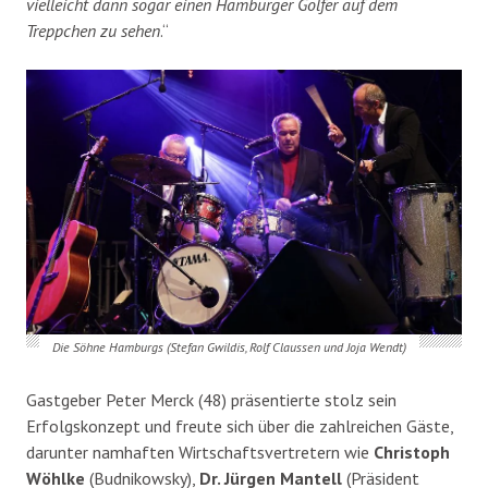
vielleicht dann sogar einen Hamburger Golfer auf dem
Treppchen zu sehen
.“
Die Söhne Hamburgs (Stefan Gwildis, Rolf Claussen und Joja Wendt)
Gastgeber Peter Merck (48) präsentierte stolz sein
Erfolgskonzept und freute sich über die zahlreichen Gäste,
darunter namhaften Wirtschaftsvertretern wie
Christoph
Wöhlke
(Budnikowsky),
Dr. Jürgen Mantell
(Präsident