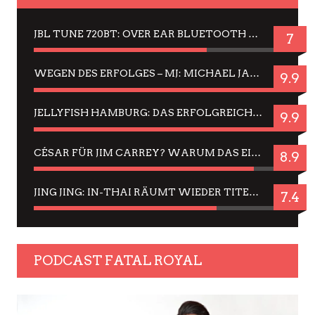
JBL TUNE 720BT: OVER EAR BLUETOOTH KOPFHÖRER UM DIE 50,-€ IM DAUER-TEST
7
WEGEN DES ERFOLGES – MJ: MICHAEL JACKSON MUSICAL IN EINER MATINEE SEHEN
9.9
JELLYFISH HAMBURG: DAS ERFOLGREICHE SOMMER-MENÜ 2025 IN GEFÜHLEN UND BILDERN
9.9
CÉSAR FÜR JIM CARREY? WARUM DAS EINER DER NERVIGSTEN ACTORS IST UND BLEIBT
8.9
JING JING: IN-THAI RÄUMT WIEDER TITEL AB – EIN ZWEI-STUNDEN-ERLEBNISBERICHT
7.4
PODCAST FATAL ROYAL