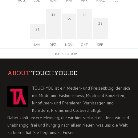
AUG.
JULI
JUNI
MAI
APR.
MÄRZ
FEB.
41
41
35
29
21
JAN.
DEZ.
NOV.
OKT.
SEP.
BACK TO TOP
ABOUT
TOUCHYOU.DE
TOUCHYOU ist ein Medien- und Freizeitblog, der sich
mit Mode und Fashionshows, Musik und Konzerten,
Kinofilmen- und Premieren, Vernissagen und
Künstlern, Promis und Co. beschäftigt.
Dabei zählt unsere Meinung, die wir hier verbreiten, denn wir sind
unabhängig, frei und hungrig nach allem Neuen, was uns die Welt
zu bieten hat. Sie liegt uns zu Füßen.