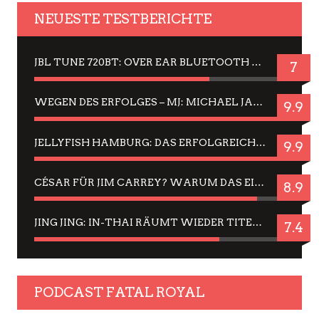
NEUESTE TESTBERICHTE
JBL TUNE 720BT: OVER EAR BLUETOOTH KOPFHÖRER UM DIE 50,-€ IM DAUER-TEST
7
WEGEN DES ERFOLGES – MJ: MICHAEL JACKSON MUSICAL IN EINER MATINEE SEHEN
9.9
JELLYFISH HAMBURG: DAS ERFOLGREICHE SOMMER-MENÜ 2025 IN GEFÜHLEN UND BILDERN
9.9
CÉSAR FÜR JIM CARREY? WARUM DAS EINER DER NERVIGSTEN ACTORS IST UND BLEIBT
8.9
JING JING: IN-THAI RÄUMT WIEDER TITEL AB – EIN ZWEI-STUNDEN-ERLEBNISBERICHT
7.4
PODCAST FATAL ROYAL