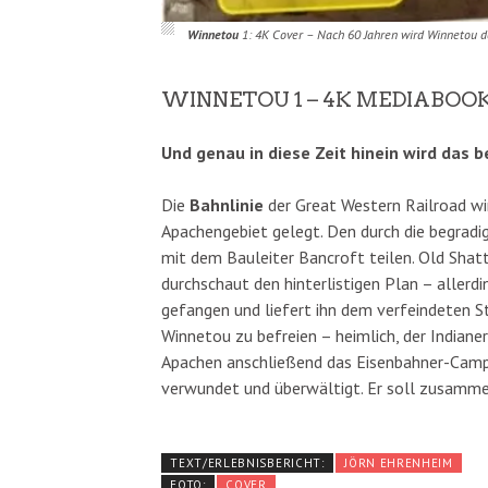
Winnetou
1: 4K Cover – Nach 60 Jahren wird Winnetou d
WINNETOU 1 – 4K MEDIABOOK
Und genau in diese Zeit hinein wird das
Die
Bahnlinie
der Great Western Railroad wi
Apachengebiet gelegt. Den durch die begradi
mit dem Bauleiter Bancroft teilen. Old Shat
durchschaut den hinterlistigen Plan – aller
gefangen und liefert ihn dem verfeindeten S
Winnetou zu befreien – heimlich, der Indianer
Apachen anschließend das Eisenbahner-Camp
verwundet und überwältigt. Er soll zusamm
TEXT/ERLEBNISBERICHT:
JÖRN EHRENHEIM
FOTO:
COVER