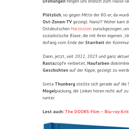
Drohungen
hingen uns endlich zum Halse ra
Plötzlich
, so gegen Mitte der 80-er, da wur
Ost-Zonen-TV
gezeigt. Nanü!? Woher kam de
Ostdeutschen
Narzissten
zurückgezogen, und
sozialistische Blase, die mit ihren eigenen 
Anfang vom Ende der
Starrheit
der Kommuni
Dann, jetzt, seit 2022, 2023 und ganz aktuel
Rasta
zöpfe verbietet,
Haufarben
diskrimini
Geschichten
auf der Kippe, gezeigt zu werde
Greta
Thunberg
stellte sich gerade auf die 
Mogel
packung, die Linken hören nicht auf z
runter.
Lest auch:
The DOORS-Film – Blu-ray Krit