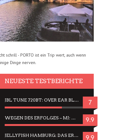
cht schrill - PORTO ist ein Trip wert, auch wenn
inige Dinge nerven.
NEUESTE TESTBERICHTE
JBL TUNE 720BT: OVER EAR BLUETOOTH KOPFHÖRER UM DIE 50,-€ IM DAUER-TEST
7
WEGEN DES ERFOLGES – MJ: MICHAEL JACKSON MUSICAL IN EINER MATINEE SEHEN
9.9
JELLYFISH HAMBURG: DAS ERFOLGREICHE SOMMER-MENÜ 2025 IN GEFÜHLEN UND BILDERN
9.9