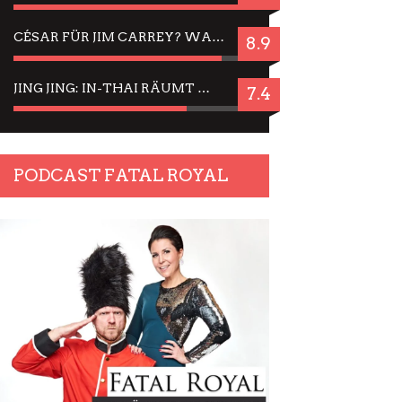
CÉSAR FÜR JIM CARREY? WARUM DAS EINER DER NERVIGSTEN ACTORS IST UND BLEIBT
8.9
JING JING: IN-THAI RÄUMT WIEDER TITEL AB – EIN ZWEI-STUNDEN-ERLEBNISBERICHT
7.4
PODCAST FATAL ROYAL