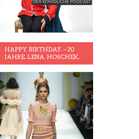
HAPPY. BIRTHDAY. – 20
JAHRE. LENA. HOSCHEK.