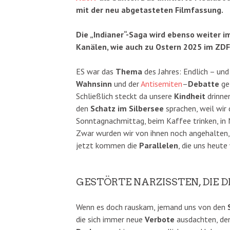
mit der neu abgetasteten Filmfassung.
Die „Indianer“-Saga wird ebenso weiter i
Kanälen, wie auch zu Ostern 2025 im ZDF
ES war das
Thema
des Jahres: Endlich – und
Wahnsinn
und der
Antisemiten
–
Debatte
gef
Schließlich steckt da unsere
Kindheit
drinnen
den
Schatz im Silbersee
sprachen, weil wir 
Sonntagnachmittag, beim Kaffee trinken, in 
Zwar wurden wir von ihnen noch angehalten, 
jetzt kommen die
Parallelen
, die uns heute
GESTÖRTE NARZISSTEN, DIE D
Wenn es doch rauskam, jemand uns von den
die sich immer neue
Verbote
ausdachten, den