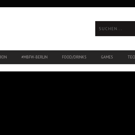
HION
#MBFW-BERLIN
FOOD/DRINKS
GAMES
TEC