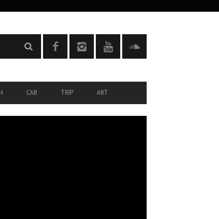
H
CAR
TRIP
ART