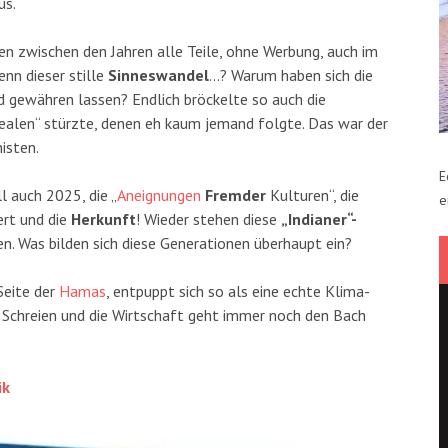
us.
den zwischen den Jahren alle Teile, ohne Werbung, auch im
nn dieser stille
Sinneswandel
…? Warum haben sich die
 gewähren lassen? Endlich bröckelte so auch die
„Idealen“ stürzte, denen eh kaum jemand folgte. Das war der
sten.
E
l auch 2025, die „
Aneignungen
Fremder
Kulturen“, die
e
ert und die
Herkunft
! Wieder stehen diese
„Indianer“-
n. Was bilden sich diese Generationen überhaupt ein?
Seite der
Hamas
, entpuppt sich so als eine echte Klima-
u Schreien und die Wirtschaft geht immer noch den Bach
ik