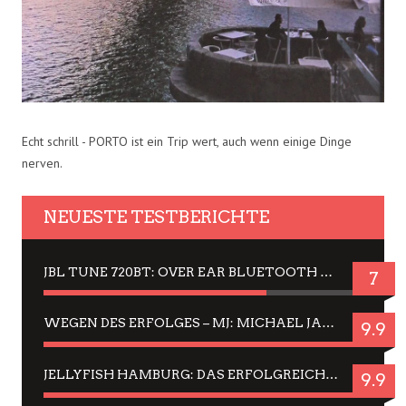
Echt schrill - PORTO ist ein Trip wert, auch wenn einige Dinge
nerven.
NEUESTE TESTBERICHTE
JBL TUNE 720BT: OVER EAR BLUETOOTH KOPFHÖRER UM DIE 50,-€ IM DAUER-TEST
7
WEGEN DES ERFOLGES – MJ: MICHAEL JACKSON MUSICAL IN EINER MATINEE SEHEN
9.9
JELLYFISH HAMBURG: DAS ERFOLGREICHE SOMMER-MENÜ 2025 IN GEFÜHLEN UND BILDERN
9.9