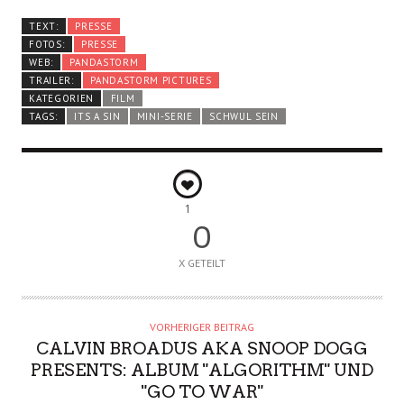
TEXT:
PRESSE
FOTOS:
PRESSE
WEB:
PANDASTORM
TRAILER:
PANDASTORM PICTURES
KATEGORIEN
FILM
TAGS:
ITS A SIN
MINI-SERIE
SCHWUL SEIN
1
0
X GETEILT
VORHERIGER BEITRAG
CALVIN BROADUS AKA SNOOP DOGG
PRESENTS: ALBUM "ALGORITHM" UND
"GO TO WAR"