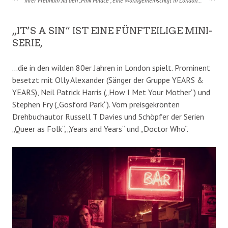
ihrer Freundin Jill den „Pink Palace“, eine Wohngemeinschaft in London…
„IT’S A SIN“ IST EINE FÜNFTEILIGE MINI-
SERIE,
…die in den wilden 80er Jahren in London spielt. Prominent
besetzt mit Olly Alexander (Sänger der Gruppe YEARS &
YEARS), Neil Patrick Harris („How I Met Your Mother“) und
Stephen Fry („Gosford Park“). Vom preisgekrönten
Drehbuchautor Russell T Davies und Schöpfer der Serien
„Queer as Folk“, „Years and Years“ und „Doctor Who“.