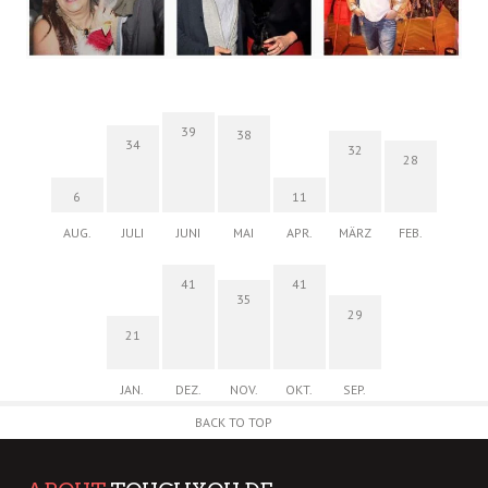
39
38
34
32
28
6
11
AUG.
JULI
JUNI
MAI
APR.
MÄRZ
FEB.
41
41
35
29
21
JAN.
DEZ.
NOV.
OKT.
SEP.
BACK TO TOP