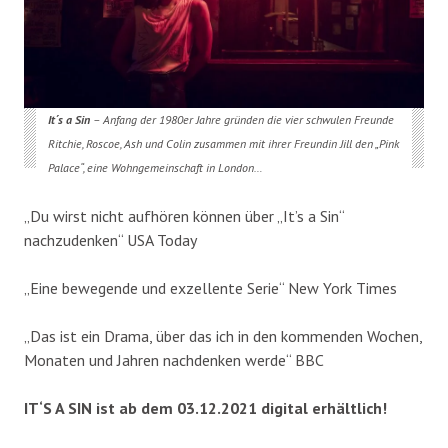
It´s a Sin
– Anfang der 1980er Jahre gründen die vier schwulen Freunde
Ritchie, Roscoe, Ash und Colin zusammen mit ihrer Freundin Jill den „Pink
Palace“, eine Wohngemeinschaft in London…
„Du wirst nicht aufhören können über „It’s a Sin“
nachzudenken“ USA Today
„Eine bewegende und exzellente Serie“ New York Times
„Das ist ein Drama, über das ich in den kommenden Wochen,
Monaten und Jahren nachdenken werde“ BBC
IT‘S A SIN ist ab dem 03.12.2021 digital erhältlich!