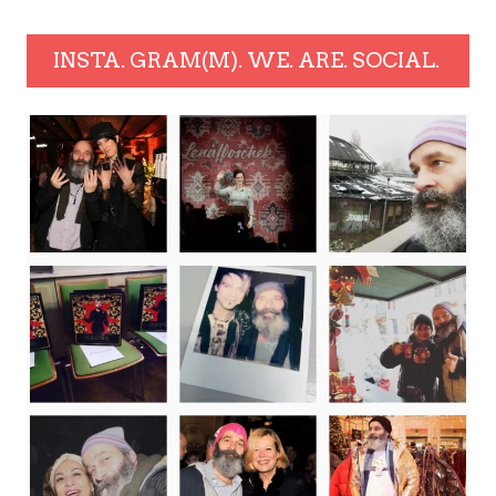
INSTA. GRAM(M). WE. ARE. SOCIAL.