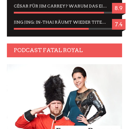
CÉSAR FÜR JIM CARREY? WARUM DAS EINER DER NERVIGSTEN ACTORS IST UND BLEIBT
8.9
JING JING: IN-THAI RÄUMT WIEDER TITEL AB – EIN ZWEI-STUNDEN-ERLEBNISBERICHT
7.4
PODCAST FATAL ROYAL