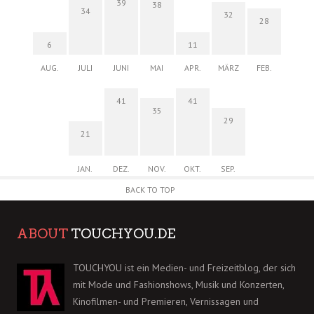
39
38
34
32
28
6
11
AUG.
JULI
JUNI
MAI
APR.
MÄRZ
FEB.
41
41
35
29
21
JAN.
DEZ.
NOV.
OKT.
SEP.
BACK TO TOP
ABOUT
TOUCHYOU.DE
TOUCHYOU ist ein Medien- und Freizeitblog, der sich
mit Mode und Fashionshows, Musik und Konzerten,
Kinofilmen- und Premieren, Vernissagen und