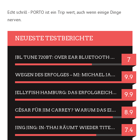
Echt schrill - PORTO ist ein Trip wert, auch wenn einige Dinge
nerven.
NEUESTE TESTBERICHTE
JBL TUNE 720BT: OVER EAR BLUETOOTH KOPFHÖRER UM DIE 50,-€ IM DAUER-TEST
7
WEGEN DES ERFOLGES – MJ: MICHAEL JACKSON MUSICAL IN EINER MATINEE SEHEN
9.9
JELLYFISH HAMBURG: DAS ERFOLGREICHE SOMMER-MENÜ 2025 IN GEFÜHLEN UND BILDERN
9.9
CÉSAR FÜR JIM CARREY? WARUM DAS EINER DER NERVIGSTEN ACTORS IST UND BLEIBT
8.9
JING JING: IN-THAI RÄUMT WIEDER TITEL AB – EIN ZWEI-STUNDEN-ERLEBNISBERICHT
7.4