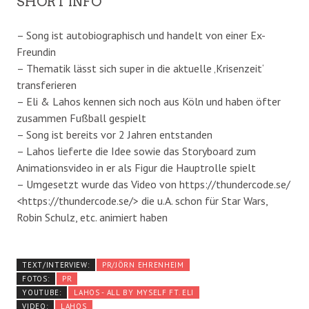
SHORT INFO
– Song ist autobiographisch und handelt von einer Ex-
Freundin
– Thematik lässt sich super in die aktuelle ‚Krisenzeit‘
transferieren
– Eli & Lahos kennen sich noch aus Köln und haben öfter
zusammen Fußball gespielt
– Song ist bereits vor 2 Jahren entstanden
– Lahos lieferte die Idee sowie das Storyboard zum
Animationsvideo in er als Figur die Hauptrolle spielt
– Umgesetzt wurde das Video von https://thundercode.se/
<https://thundercode.se/> die u.A. schon für Star Wars,
Robin Schulz, etc. animiert haben
TEXT/INTERVIEW:
PR/JÖRN EHRENHEIM
FOTOS:
PR
YOUTUBE:
LAHOS - ALL BY MYSELF FT. ELI
VIDEO:
LAHOS