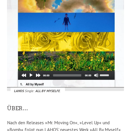
LAHOS
Single:
ALL BY MYSELFE
.
ÜBER…
Nach den Releases »Mr. Moving On«, »Level Up« und
»Bomb« folgt nun LAHOS’ neuestes Werk »All By Myself«