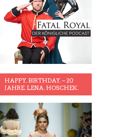
HAPPY. BIRTHDAY. – 20
JAHRE. LENA. HOSCHEK.