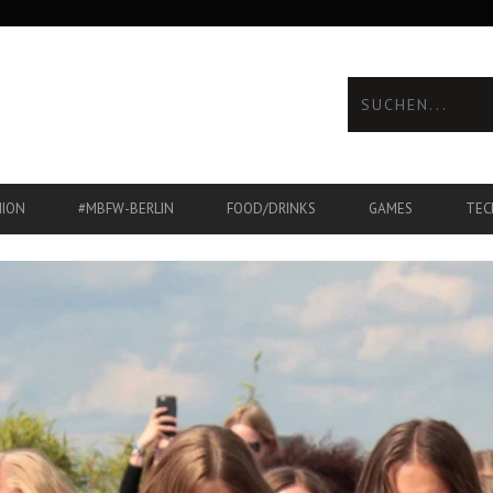
HION
#MBFW-BERLIN
FOOD/DRINKS
GAMES
TEC