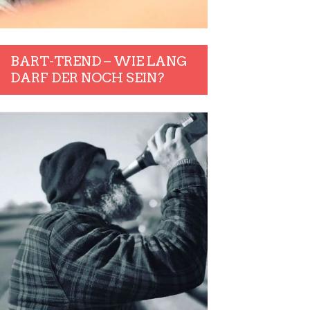
BART-TREND – WIE LANG
DARF DER NOCH SEIN?