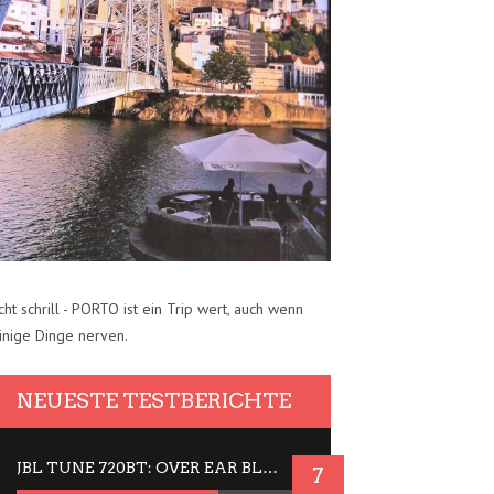
cht schrill - PORTO ist ein Trip wert, auch wenn
inige Dinge nerven.
NEUESTE TESTBERICHTE
JBL TUNE 720BT: OVER EAR BLUETOOTH KOPFHÖRER UM DIE 50,-€ IM DAUER-TEST
7