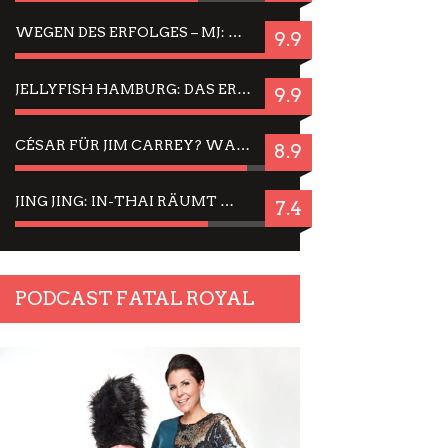
WEGEN DES ERFOLGES – MJ: MICHAEL JACKSON MUSICAL IN EINER MATINEE SEHEN
9.9
JELLYFISH HAMBURG: DAS ERFOLGREICHE SOMMER-MENÜ 2025 IN GEFÜHLEN UND BILDERN
9.9
CÉSAR FÜR JIM CARREY? WARUM DAS EINER DER NERVIGSTEN ACTORS IST UND BLEIBT
8.9
JING JING: IN-THAI RÄUMT WIEDER TITEL AB – EIN ZWEI-STUNDEN-ERLEBNISBERICHT
7.4
PODCAST FATAL ROYAL