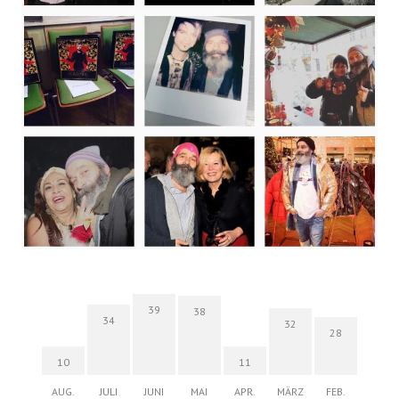
39
38
34
32
28
10
11
AUG.
JULI
JUNI
MAI
APR.
MÄRZ
FEB.