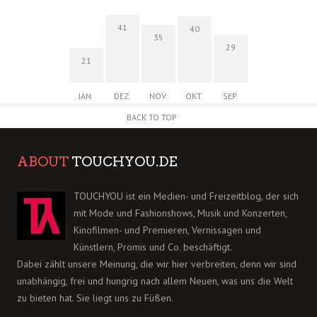
41
40
35
29
21
JAN.
DEZ.
NOV.
OKT.
SEP.
BACK TO TOP
ABOUT
TOUCHYOU.DE
TOUCHYOU ist ein Medien- und Freizeitblog, der sich
mit Mode und Fashionshows, Musik und Konzerten,
Kinofilmen- und Premieren, Vernissagen und
Künstlern, Promis und Co. beschäftigt.
Dabei zählt unsere Meinung, die wir hier verbreiten, denn wir sind
unabhängig, frei und hungrig nach allem Neuen, was uns die Welt
zu bieten hat. Sie liegt uns zu Füßen.