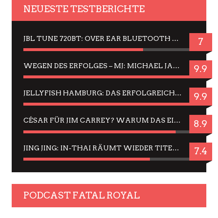
NEUESTE TESTBERICHTE
JBL TUNE 720BT: OVER EAR BLUETOOTH KOPFHÖRER UM DIE 50,-€ IM DAUER-TEST
7
WEGEN DES ERFOLGES – MJ: MICHAEL JACKSON MUSICAL IN EINER MATINEE SEHEN
9.9
JELLYFISH HAMBURG: DAS ERFOLGREICHE SOMMER-MENÜ 2025 IN GEFÜHLEN UND BILDERN
9.9
CÉSAR FÜR JIM CARREY? WARUM DAS EINER DER NERVIGSTEN ACTORS IST UND BLEIBT
8.9
JING JING: IN-THAI RÄUMT WIEDER TITEL AB – EIN ZWEI-STUNDEN-ERLEBNISBERICHT
7.4
PODCAST FATAL ROYAL