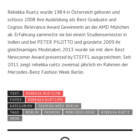
Rebekka Ruetz wurde 1984 in Österreich geboren und
schloss 2008 ihre Ausbildung als Best-Graduate und
Cognos Relevance Award Gewinnerin an der AMD München
ab. Erfahrung sammelte sie bei einem Studiensemester in
Indien und bei PETER PILOTTO und gründete 2009 ihr
gleichnamiges Modelabel. 2013 wurde sie mit dem Best
Newcomer Award presented by STEFFL ausgezeichnet. Seit
2011 zeigt rebekka ruétz zweimal jährlich im Rahmen der
Mercedes-Benz Fashion Week Berlin.
TEXT:
REBEKKA RUÉTZ/PR
FOTOS:
REBEKKA RUÉTZ/PR
KATEGORIEN
FASHION WEEK BERLIN
TAGS:
BERLIN
FASHION
MERCEDES BENZ
REBEKKA RUETZ
WEEK