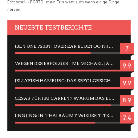
Echt schrill - PORTO ist ein Trip wert, auch wenn einige Dinge
nerven.
NEUESTE TESTBERICHTE
JBL TUNE 720BT: OVER EAR BLUETOOTH KOPFHÖRER UM DIE 50,-€ IM DAUER-TEST
7
WEGEN DES ERFOLGES – MJ: MICHAEL JACKSON MUSICAL IN EINER MATINEE SEHEN
9.9
JELLYFISH HAMBURG: DAS ERFOLGREICHE SOMMER-MENÜ 2025 IN GEFÜHLEN UND BILDERN
9.9
CÉSAR FÜR JIM CARREY? WARUM DAS EINER DER NERVIGSTEN ACTORS IST UND BLEIBT
8.9
JING JING: IN-THAI RÄUMT WIEDER TITEL AB – EIN ZWEI-STUNDEN-ERLEBNISBERICHT
7.4