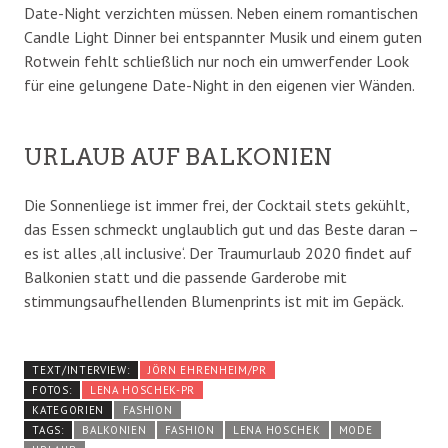
Date-Night verzichten müssen. Neben einem romantischen
Candle Light Dinner bei entspannter Musik und einem guten
Rotwein fehlt schließlich nur noch ein umwerfender Look
für eine gelungene Date-Night in den eigenen vier Wänden.
URLAUB AUF BALKONIEN
Die Sonnenliege ist immer frei, der Cocktail stets gekühlt,
das Essen schmeckt unglaublich gut und das Beste daran –
es ist alles ‚all inclusive‘. Der Traumurlaub 2020 findet auf
Balkonien statt und die passende Garderobe mit
stimmungsaufhellenden Blumenprints ist mit im Gepäck.
TEXT/INTERVIEW:
JÖRN EHRENHEIM/PR
FOTOS:
LENA HOSCHEK-PR
KATEGORIEN
FASHION
TAGS:
BALKONIEN
FASHION
LENA HOSCHEK
MODE