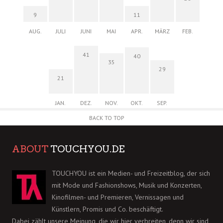
9
11
AUG.
JULI
JUNI
MAI
APR.
MÄRZ
FEB.
41
40
35
29
21
JAN.
DEZ.
NOV.
OKT.
SEP.
BACK TO TOP
ABOUT
TOUCHYOU.DE
TOUCHYOU ist ein Medien- und Freizeitblog, der sich
mit Mode und Fashionshows, Musik und Konzerten,
Kinofilmen- und Premieren, Vernissagen und
Künstlern, Promis und Co. beschäftigt.
Dabei zählt unsere Meinung, die wir hier verbreiten, denn wir sind