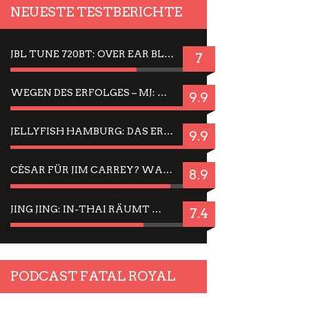
NEUESTE TESTBERICHTE
JBL TUNE 720BT: OVER EAR BLUETOOTH KOPFHÖRER UM DIE 50,-€ IM DAUER-TEST
7
WEGEN DES ERFOLGES – MJ: MICHAEL JACKSON MUSICAL IN EINER MATINEE SEHEN
9.9
JELLYFISH HAMBURG: DAS ERFOLGREICHE SOMMER-MENÜ 2025 IN GEFÜHLEN UND BILDERN
9.9
CÉSAR FÜR JIM CARREY? WARUM DAS EINER DER NERVIGSTEN ACTORS IST UND BLEIBT
8.9
JING JING: IN-THAI RÄUMT WIEDER TITEL AB – EIN ZWEI-STUNDEN-ERLEBNISBERICHT
7.4
PODCAST FATAL ROYAL