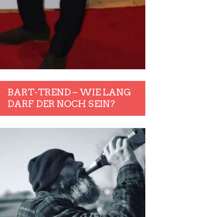
BART-TREND – WIE LANG
DARF DER NOCH SEIN?