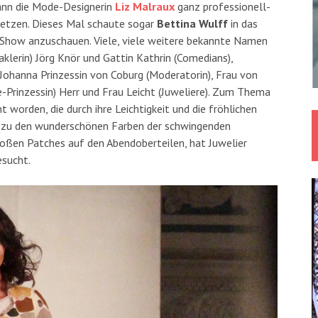
ann die Mode-Designerin
Liz Malraux
ganz professionell-
setzen. Dieses Mal schaute sogar
Bettina Wulff
in das
on-Show anzuschauen. Viele, viele weitere bekannte Namen
klerin) Jörg Knör und Gattin Kathrin (Comedians),
 Johanna Prinzessin von Coburg (Moderatorin), Frau von
-Prinzessin) Herr und Frau Leicht (Juweliere). Zum Thema
t worden, die durch ihre Leichtigkeit und die fröhlichen
d zu den wunderschönen Farben der schwingenden
großen Patches auf den Abendoberteilen, hat Juwelier
esucht.