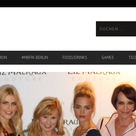
HION
#MBFW-BERLIN
FOOD/DRINKS
GAMES
TEC