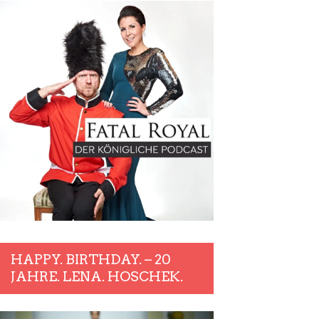
HAPPY. BIRTHDAY. – 20
JAHRE. LENA. HOSCHEK.