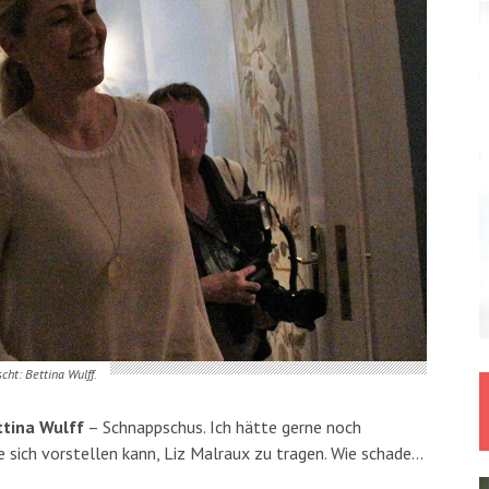
ht: Bettina Wulff.
ttina Wulff
– Schnappschus. Ich hätte gerne noch
ie sich vorstellen kann, Liz Malraux zu tragen. Wie schade…