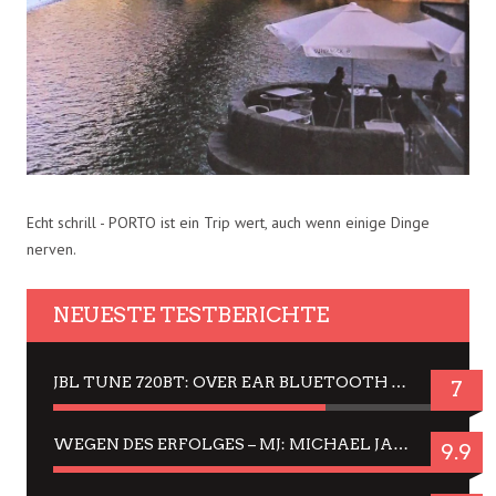
Echt schrill - PORTO ist ein Trip wert, auch wenn einige Dinge
nerven.
NEUESTE TESTBERICHTE
JBL TUNE 720BT: OVER EAR BLUETOOTH KOPFHÖRER UM DIE 50,-€ IM DAUER-TEST
7
WEGEN DES ERFOLGES – MJ: MICHAEL JACKSON MUSICAL IN EINER MATINEE SEHEN
9.9