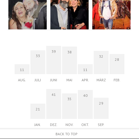
39
38
33
32
28
11
11
AUG.
JULI
JUNI
MAI
APR.
MÄRZ
FEB.
41
40
35
29
21
JAN.
DEZ.
NOV.
OKT.
SEP.
BACK TO TOP