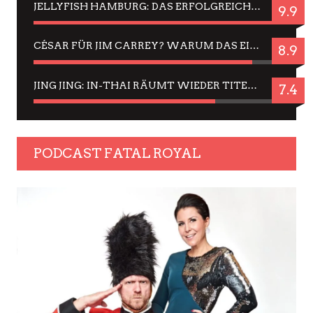
JELLYFISH HAMBURG: DAS ERFOLGREICHE SOMMER-MENÜ 2025 IN GEFÜHLEN UND BILDERN
9.9
CÉSAR FÜR JIM CARREY? WARUM DAS EINER DER NERVIGSTEN ACTORS IST UND BLEIBT
8.9
JING JING: IN-THAI RÄUMT WIEDER TITEL AB – EIN ZWEI-STUNDEN-ERLEBNISBERICHT
7.4
PODCAST FATAL ROYAL