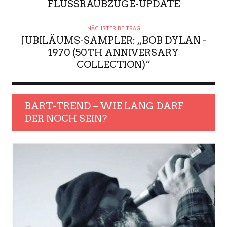
FLUSSRAUBZÜGE-UPDATE
NÄCHSTER BEITRAG
JUBILÄUMS-SAMPLER: „BOB DYLAN -
1970 (50TH ANNIVERSARY
COLLECTION)“
BART-TREND – WIE LANG DARF
DER NOCH SEIN?