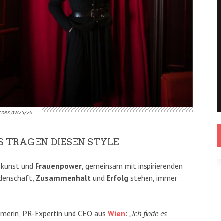
oschek aw25/26…
S TRAGEN DIESEN STYLE
skunst und
Frauenpower
, gemeinsam mit inspirierenden
eidenschaft,
Zusammenhalt
und
Erfolg
stehen, immer
hmerin, PR-Expertin und CEO aus
Wien
:
„Ich finde es