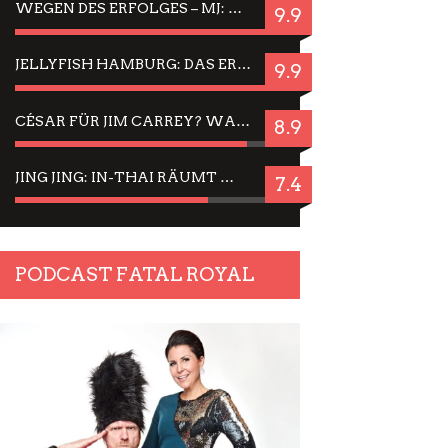
WEGEN DES ERFOLGES – MJ: MICHAEL JACKSON MUSICAL IN EINER MATINEE SEHEN
9.9
JELLYFISH HAMBURG: DAS ERFOLGREICHE SOMMER-MENÜ 2025 IN GEFÜHLEN UND BILDERN
9.9
CÉSAR FÜR JIM CARREY? WARUM DAS EINER DER NERVIGSTEN ACTORS IST UND BLEIBT
8.9
JING JING: IN-THAI RÄUMT WIEDER TITEL AB – EIN ZWEI-STUNDEN-ERLEBNISBERICHT
7.4
PODCAST FATAL ROYAL