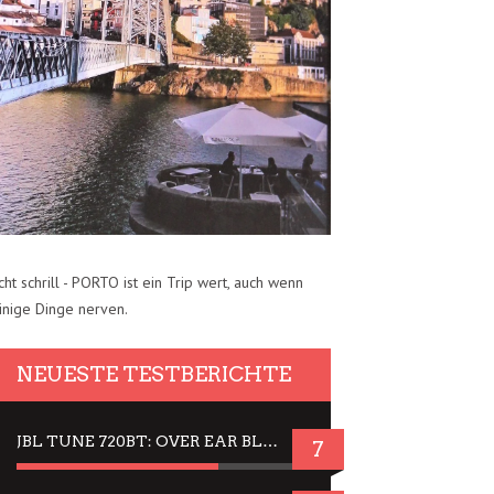
cht schrill - PORTO ist ein Trip wert, auch wenn
inige Dinge nerven.
NEUESTE TESTBERICHTE
JBL TUNE 720BT: OVER EAR BLUETOOTH KOPFHÖRER UM DIE 50,-€ IM DAUER-TEST
7