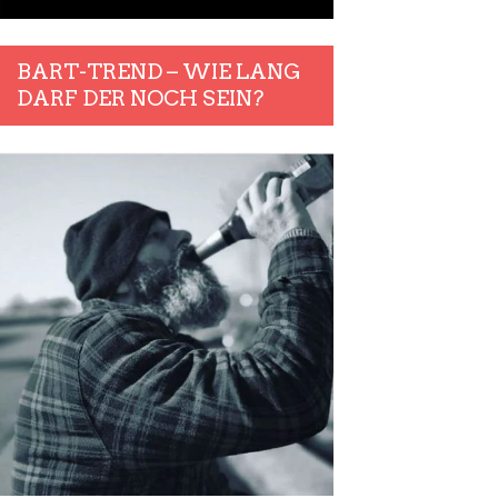
BART-TREND – WIE LANG
DARF DER NOCH SEIN?