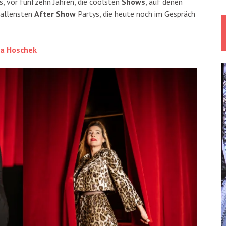
, vor fünfzehn Jahren, die coolsten
Shows
, auf denen
fallensten
After Show
Partys, die heute noch im Gespräch
na Hoschek