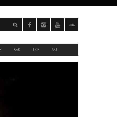
H
CAR
TRIP
ART