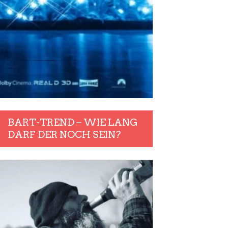
BART-TREND – WIE LANG
DARF DER NOCH SEIN?