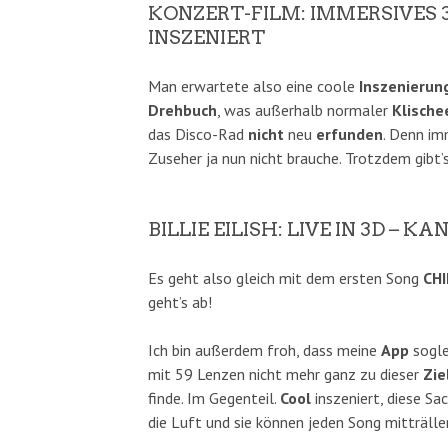
KONZERT-FILM: IMMERSIVES 
INSZENIERT
Man erwartete also eine coole
Inszenierun
Drehbuch
, was außerhalb normaler
Klische
das Disco-Rad
nicht
neu
erfunden
. Denn im
Zuseher ja nun nicht brauche. Trotzdem gibt’
BILLIE EILISH: LIVE IN 3D –
Es geht also gleich mit dem ersten Song
CHI
geht’s ab!
Ich bin außerdem froh, dass meine
App
sogle
mit 59 Lenzen nicht mehr ganz zu dieser
Zie
finde. Im Gegenteil.
Cool
inszeniert, diese Sa
die Luft und sie können jeden Song mitträlle