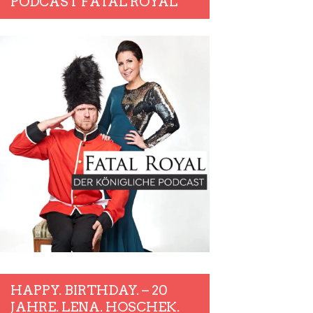
PODCAST FATAL ROYAL
HAPPY. BIRTHDAY. – 20
JAHRE. LENA. HOSCHEK.