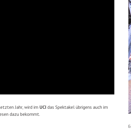
etzten Jahr, wird im
UCI
das Spektakel übrigens auch im
Tresen dazu bekommt.
E