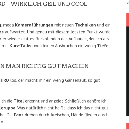
e
3D – WIRKLICH GEIL UND COOL
g
, mega
Kameraführungen
mit neuen
Techniken
und ein
es
aufwartet. Und genau mit diesem letzten Punkt wurde
mer wieder gibt es Rückblenden des Aufbaues, den ich als
s mit
Kurz-Talks
und kleinen Ausbrüchen ein wenig
Tiefe
.
 KANN MAN RICHTIG GUT MACHEN
HIRO
los, der macht mir ein wenig Gänsehaut, so gut
ich die
Titel
erkennt und anzeigt. Schließlich gehöre ich
lgruppe
. Was natürlich nicht heißt, dass ich das nicht gut
che. Die
Fans
drehen durch, kreischen, Hände fliegen durch
rn.