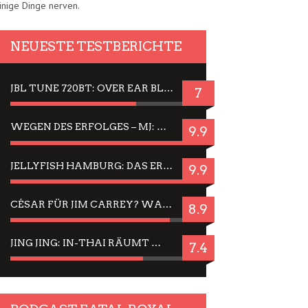
inige Dinge nerven.
NEUESTE TESTBERICHTE
JBL TUNE 720BT: OVER EAR BLUETOOTH KOPFHÖRER UM DIE 50,-€ IM DAUER-TEST
7
WEGEN DES ERFOLGES – MJ: MICHAEL JACKSON MUSICAL IN EINER MATINEE SEHEN
9.9
JELLYFISH HAMBURG: DAS ERFOLGREICHE SOMMER-MENÜ 2025 IN GEFÜHLEN UND BILDERN
9.9
CÉSAR FÜR JIM CARREY? WARUM DAS EINER DER NERVIGSTEN ACTORS IST UND BLEIBT
8.9
JING JING: IN-THAI RÄUMT WIEDER TITEL AB – EIN ZWEI-STUNDEN-ERLEBNISBERICHT
7.4