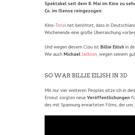
Spektakel seit dem 8. Mai im Kino zu seh
Co. im ISense reingezogen:
Kino-
Total
.net berichtet, dass in Deutschla
Wochenende eine große Überraschung vorliegt,
Und wegen diesem Clou ist
Billie Eilish
in d
Wie auch
Michael
Jackson
, wegen seinem gut
SO WAR BILLIE EILISH IN 3D
Mit nur vier weiteren Peoples sitze ich in di
Erneut sorgten neue
Veröffentlichungen
fü
des mit Spannung erwarteten Films, der uns f