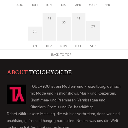
AUG.
JULI
JUNI
MAI
APR.
MÄRZ
FEB.
41
41
35
29
21
JAN.
DEZ.
NOV.
OKT.
SEP.
BACK TO TOP
ABOUT
TOUCHYOU.DE
TOUCHYOU ist ein Medien- und Freizeitblog, der sich
mit Mode und Fashionshows, Musik und Konzerten,
Kinofilmen- und Premieren, Vernissagen und
Künstlern, Promis und Co. beschäftigt.
Dabei zählt unsere Meinung, die wir hier verbreiten, denn wir sind
unabhängig, frei und hungrig nach allem Neuen, was uns die Welt
zu bieten hat. Sie liegt uns zu Füßen.