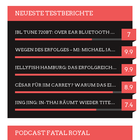
NEUESTE TESTBERICHTE
JBL TUNE 720BT: OVER EAR BLUETOOTH KOPFHÖRER UM DIE 50,-€ IM DAUER-TEST
7
WEGEN DES ERFOLGES – MJ: MICHAEL JACKSON MUSICAL IN EINER MATINEE SEHEN
9.9
JELLYFISH HAMBURG: DAS ERFOLGREICHE SOMMER-MENÜ 2025 IN GEFÜHLEN UND BILDERN
9.9
CÉSAR FÜR JIM CARREY? WARUM DAS EINER DER NERVIGSTEN ACTORS IST UND BLEIBT
8.9
JING JING: IN-THAI RÄUMT WIEDER TITEL AB – EIN ZWEI-STUNDEN-ERLEBNISBERICHT
7.4
PODCAST FATAL ROYAL