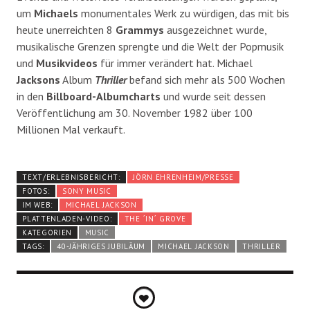
um
Michaels
monumentales Werk zu würdigen, das mit bis
heute unerreichten 8
Grammys
ausgezeichnet wurde,
musikalische Grenzen sprengte und die Welt der Popmusik
und
Musikvideos
für immer verändert hat. Michael
Jacksons
Album
Thriller
befand sich mehr als 500 Wochen
in den
Billboard-Albumcharts
und wurde seit dessen
Veröffentlichung am 30.
November 1982 über 100
Millionen Mal verkauft.
TEXT/ERLEBNISBERICHT:
JÖRN EHRENHEIM/PRESSE
FOTOS:
SONY MUSIC
IM WEB:
MICHAEL JACKSON
PLATTENLADEN-VIDEO:
THE ´IN´ GROVE
KATEGORIEN
MUSIC
TAGS:
40-JÄHRIGES JUBILÄUM
MICHAEL JACKSON
THRILLER