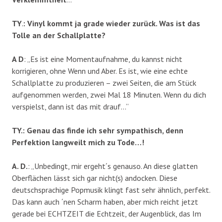
TY
.
: Vinyl kommt ja grade wieder zurück. Was ist das
Tolle an der Schallplatte?
A D
: „Es ist eine Momentaufnahme, du kannst nicht
korrigieren, ohne Wenn und Aber. Es ist, wie eine echte
Schallplatte zu produzieren – zwei Seiten, die am Stück
aufgenommen werden, zwei Mal 18 Minuten. Wenn du dich
verspielst, dann ist das mit drauf…“
TY.: Genau das finde ich sehr sympathisch, denn
Perfektion langweilt mich zu Tode…!
A. D.
: „Unbedingt, mir ergeht´s genauso. An diese glatten
Oberflächen lässt sich gar nicht(s) andocken. Diese
deutschsprachige Popmusik klingt fast sehr ähnlich, perfekt.
Das kann auch ´nen Scharm haben, aber mich reicht jetzt
gerade bei ECHTZEIT die Echtzeit, der Augenblick, das Im