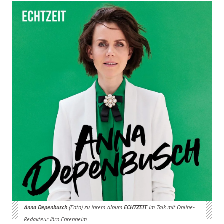
Anna Depenbusch
(Foto) zu ihrem Album
ECHTZEIT
im Talk mit Online-
Redakteur Jörn Ehrenheim.