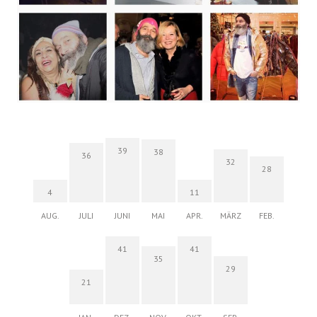
39
38
36
32
28
4
11
AUG.
JULI
JUNI
MAI
APR.
MÄRZ
FEB.
41
41
35
29
21