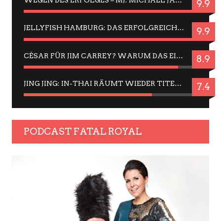
WEGEN DES ERFOLGES – MJ: MICHAEL JACKSON MUSICAL IN EINER MATINEE SEHEN
9.9
JELLYFISH HAMBURG: DAS ERFOLGREICHE SOMMER-MENÜ 2025 IN GEFÜHLEN UND BILDERN
9.9
CÉSAR FÜR JIM CARREY? WARUM DAS EINER DER NERVIGSTEN ACTORS IST UND BLEIBT
8.9
JING JING: IN-THAI RÄUMT WIEDER TITEL AB – EIN ZWEI-STUNDEN-ERLEBNISBERICHT
7.4
PODCAST FATAL ROYAL