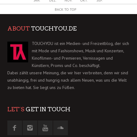
JAN.
DEZ.
NOV.
OKT.
SEP.
BACK TO TOP
ABOUT
TOUCHYOU.DE
TOUCHYOU ist ein Medien- und Freizeitblog, der sich
mit Mode und Fashionshows, Musik und Konzerten,
Kinofilmen- und Premieren, Vernissagen und
Künstlern, Promis und Co. beschäftigt.
Dabei zählt unsere Meinung, die wir hier verbreiten, denn wir sind
unabhängig, frei und hungrig nach allem Neuen, was uns die Welt
zu bieten hat. Sie liegt uns zu Füßen.
LET´S
GET IN TOUCH