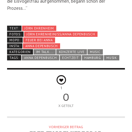
die Eisvogelfrau aufgenommen, begann schon der
Prozess…“
TEXT:
JÖRN EHRENHEIM
FOTOS:
JÖRN EHRENHEIM/SS/ANNA DEPENBUSCH
MOPO:
FEUER BEI ANNA
INSTA:
ANNA DEPENBUSCH
KATEGORIEN
IM TALK....
KONZERTE LIVE
MUSIC
TAGS:
ANNA DEPENBUSCH
ECHTZEIT
HAMBURG
MUSIK
1
0
X GETEILT
VORHERIGER BEITRAG