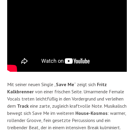
Mit seiner neuen Single „
Save Me
“ zeigt sich
Fritz
Kalkbrenner
von einer frischen Seite. Umarmende Female
Vocals treten leichtfüßig in den Vordergrund und verleihen
dem
Track
eine zarte, zugleich kraftvolle Note. Musikalisch
bewegt sich Save Me im weiteren
House-Kosmos
: warmer,
rollender Groove, fein gesetzte Percussions und ein
treibender Beat, der in einem intensiven Break kulminiert.