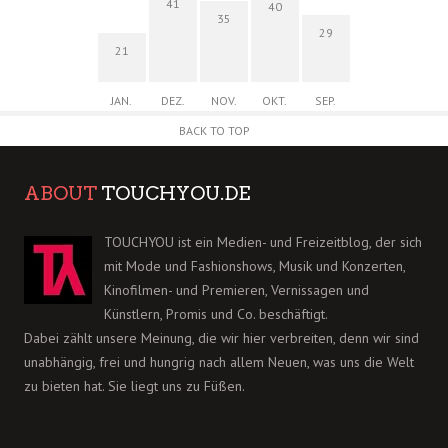
41
40
35
29
21
JAN.
DEZ.
NOV.
OKT.
SEP.
BACK TO TOP
ABOUT
TOUCHYOU.DE
TOUCHYOU ist ein Medien- und Freizeitblog, der sich
mit Mode und Fashionshows, Musik und Konzerten,
Kinofilmen- und Premieren, Vernissagen und
Künstlern, Promis und Co. beschäftigt.
Dabei zählt unsere Meinung, die wir hier verbreiten, denn wir sind
unabhängig, frei und hungrig nach allem Neuen, was uns die Welt
zu bieten hat. Sie liegt uns zu Füßen.