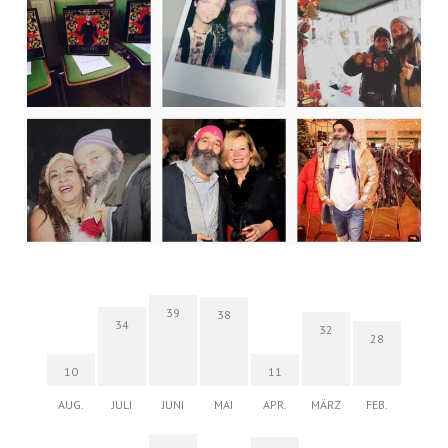
39
38
34
32
28
10
11
AUG.
JULI
JUNI
MAI
APR.
MÄRZ
FEB.