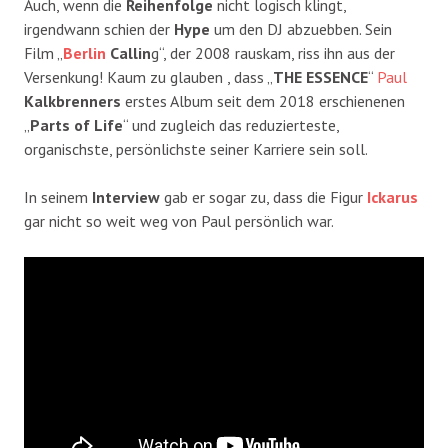
Auch, wenn die
Reihenfolge
nicht logisch klingt,
irgendwann schien der
Hype
um den DJ abzuebben. Sein
Film „
Berlin
Callin
g“, der 2008 rauskam, riss ihn aus der
Versenkung! Kaum zu glauben , dass „
THE ESSENCE
“
Paul
Kalkbrenners
erstes Album seit dem 2018 erschienenen
„
Parts of Life
“ und zugleich das reduzierteste,
organischste, persönlichste seiner Karriere sein soll.
In seinem
Interview
gab er sogar zu, dass die Figur
Ickarus
gar nicht so weit weg von Paul persönlich war.