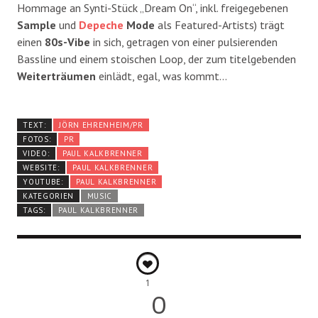
Hommage an Synti-Stück „Dream On“, inkl. freigegebenen
Sample
und
Depeche
Mode
als Featured-Artists) trägt
einen
80s-Vibe
in sich, getragen von einer pulsierenden
Bassline und einem stoischen Loop, der zum titelgebenden
Weiterträumen
einlädt, egal, was kommt…
TEXT:
JÖRN EHRENHEIM/PR
FOTOS:
PR
VIDEO:
PAUL KALKBRENNER
WEBSITE:
PAUL KALKBRENNER
YOUTUBE:
PAUL KALKBRENNER
KATEGORIEN
MUSIC
TAGS:
PAUL KALKBRENNER
1
0