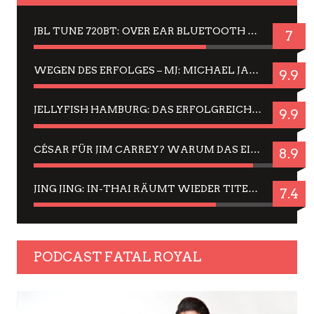
JBL TUNE 720BT: OVER EAR BLUETOOTH KOPFHÖRER UM DIE 50,-€ IM DAUER-TEST
7
WEGEN DES ERFOLGES – MJ: MICHAEL JACKSON MUSICAL IN EINER MATINEE SEHEN
9.9
JELLYFISH HAMBURG: DAS ERFOLGREICHE SOMMER-MENÜ 2025 IN GEFÜHLEN UND BILDERN
9.9
CÉSAR FÜR JIM CARREY? WARUM DAS EINER DER NERVIGSTEN ACTORS IST UND BLEIBT
8.9
JING JING: IN-THAI RÄUMT WIEDER TITEL AB – EIN ZWEI-STUNDEN-ERLEBNISBERICHT
7.4
PODCAST FATAL ROYAL