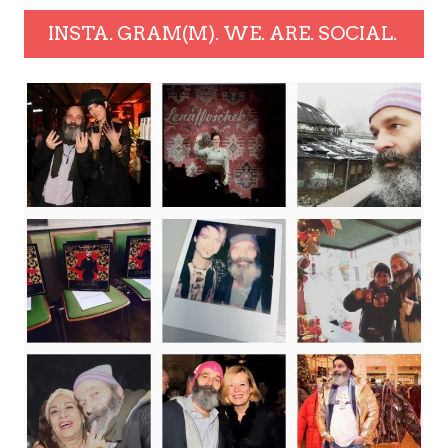
INSTA. GRAM(M). WE. ARE. SOCIAL.