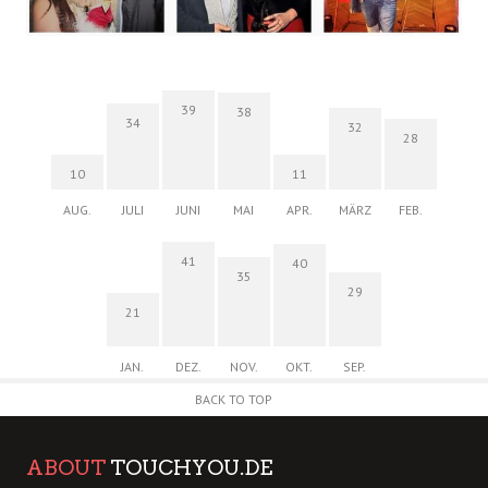
39
38
34
32
28
10
11
AUG.
JULI
JUNI
MAI
APR.
MÄRZ
FEB.
41
40
35
29
21
JAN.
DEZ.
NOV.
OKT.
SEP.
BACK TO TOP
ABOUT
TOUCHYOU.DE