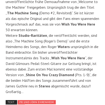
unveröffentlichte frühe Demoaufnahme von „Welcome to
the Machine“ freigegeben. Ursprünglich trug die den Titel
„
The Machine Song
(Demo #2, Revisited)“. Sie ist kürzer
als das epische Original und gibt den Fans einen spannenden
Vorgeschmack auf das, was sie von
Wish You Were Here
50 erwarten können.
Weitere
Studio-Raritäten
, die veröffentlicht werden, sind
also „The Machine Song (Roger’s Demo)“ und die erste
Heimdemo des Songs, den Roger
Waters
ursprünglich in die
Band einbrachte. Ein bisher unveröffentlichter
Instrumentalmix des Tracks „
Wish You Were Here
“, der
David Gilmours Pedal-Steel-Gitarre zur Geltung bringt, ist
ebenso dabei. Zum ersten Mal kommt eine vollständige
Version von „
Shine On You Crazy Diamond
(Pts. 1-9)“, die
die beiden Hälften des Songs zusammenführt und von
James Guthrie neu in
Stereo
abgemischt wurde, dazu!!
Großartig…
TEXT:
PR UND JÖRN EHRENHEIM