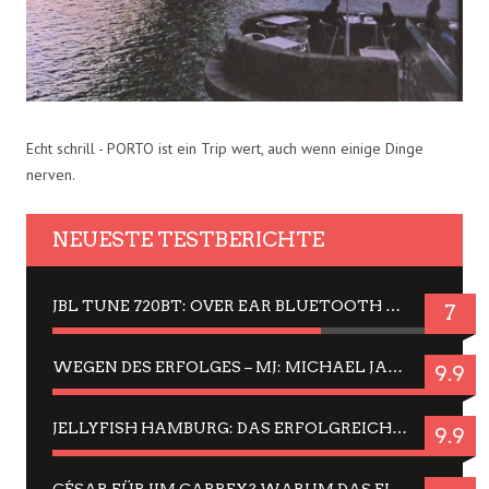
Echt schrill - PORTO ist ein Trip wert, auch wenn einige Dinge
nerven.
NEUESTE TESTBERICHTE
JBL TUNE 720BT: OVER EAR BLUETOOTH KOPFHÖRER UM DIE 50,-€ IM DAUER-TEST
7
WEGEN DES ERFOLGES – MJ: MICHAEL JACKSON MUSICAL IN EINER MATINEE SEHEN
9.9
JELLYFISH HAMBURG: DAS ERFOLGREICHE SOMMER-MENÜ 2025 IN GEFÜHLEN UND BILDERN
9.9