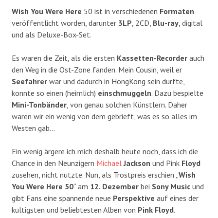
Wish You Were Here
50 ist in verschiedenen
Formaten
veröffentlicht worden, darunter
3LP
, 2CD,
Blu-ray
, digital
und als Deluxe-Box-Set.
Es waren die Zeit, als die ersten
Kassetten-Recorder
auch
den Weg in die Ost-Zone fanden. Mein Cousin, weil er
Seefahrer
war und dadurch in HongKong sein durfte,
konnte so einen (heimlich)
einschmuggeln
. Dazu bespielte
Mini-Tonbänder
, von genau solchen Künstlern. Daher
waren wir ein wenig von dem gebrieft, was es so alles im
Westen gab…
Ein wenig ärgere ich mich deshalb heute noch, dass ich die
Chance in den Neunzigern
Michael
Jackson
und Pink
Floyd
zusehen, nicht nutzte. Nun, als Trostpreis erschien „
Wish
You Were Here 50
“ am
12. Dezember
bei
Sony Music
und
gibt Fans eine spannende neue
Perspektive
auf eines der
kultigsten und beliebtesten Alben von
Pink Floyd
.