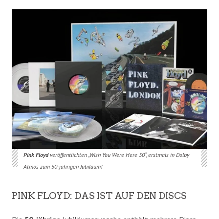
Pink Floyd
veröffentlichten „Wish You Were Here 50“, erstmals in Dolby
Atmos zum 50-jährigen Jubiläum!
PINK FLOYD: DAS IST AUF DEN DISCS