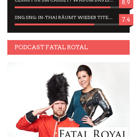
CÉSAR FÜR JIM CARREY? WARUM DAS EINER DER NERVIGSTEN ACTORS IST UND BLEIBT
8.9
JING JING: IN-THAI RÄUMT WIEDER TITEL AB – EIN ZWEI-STUNDEN-ERLEBNISBERICHT
7.4
PODCAST FATAL ROYAL