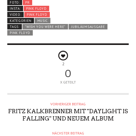
FOTO:
PR
INSTA:
PINK FLOYD
VIDEO:
PINK FLOYD
KATEGORIEN
MUSIC
TAGS:
"WISH YOU WERE HERE"
JUBILÄUMSAUSGABE
PINK FLOYD
2
0
X GETEILT
VORHERIGER BEITRAG
FRITZ KALKBRENNER MIT "DAYLIGHT IS
FALLING" UND NEUEM ALBUM
NÄCHSTER BEITRAG