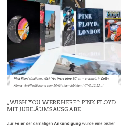
Pink Floyd
kündigen „
Wish You Were Here
50“ an – erstmals in
Dolby
Atmos
Veröffentlichung zum 50-jährigen Jubiläum! // VÖ:12.12…!
„WISH YOU WERE HERE“: PINK FLOYD
MIT JUBILÄUMSAUSGABE
Zur
Feier
der damaligen
Ankündigung
wurde eine bisher