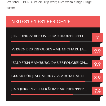
Echt schrill - PORTO ist ein Trip wert, auch wenn einige Dinge
nerven.
NEUESTE TESTBERICHTE
JBL TUNE 720BT: OVER EAR BLUETOOTH KOPFHÖRER UM DIE 50,-€ IM DAUER-TEST
7
WEGEN DES ERFOLGES – MJ: MICHAEL JACKSON MUSICAL IN EINER MATINEE SEHEN
9.9
JELLYFISH HAMBURG: DAS ERFOLGREICHE SOMMER-MENÜ 2025 IN GEFÜHLEN UND BILDERN
9.9
CÉSAR FÜR JIM CARREY? WARUM DAS EINER DER NERVIGSTEN ACTORS IST UND BLEIBT
8.9
JING JING: IN-THAI RÄUMT WIEDER TITEL AB – EIN ZWEI-STUNDEN-ERLEBNISBERICHT
7.4