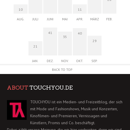
10
11
AUG.
JULI
JUNI
MAI
APR.
MÄRZ
FEB.
41
40
35
29
21
JAN.
DEZ.
NOV.
OKT.
SEP.
BACK TO TOP
ABOUT
TOUCHYOU.DE
TOUCHYOU ist ein Medien- und Freizeitblog, der sich
mit Mode und Fashionshows, Musik und Konzerten,
Kinofilmen- und Premieren, Vernissagen und
Künstlern, Promis und Co. beschäftigt.
Dabei zählt unsere Meinung, die wir hier verbreiten, denn wir sind