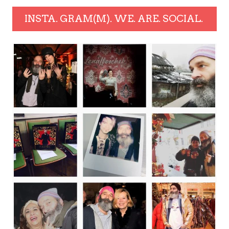
INSTA. GRAM(M). WE. ARE. SOCIAL.