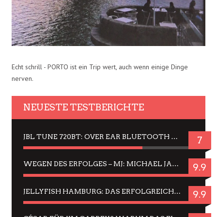
Echt schrill - PORTO ist ein Trip wert, auch wenn einige Dinge
nerven.
NEUESTE TESTBERICHTE
JBL TUNE 720BT: OVER EAR BLUETOOTH KOPFHÖRER UM DIE 50,-€ IM DAUER-TEST
7
WEGEN DES ERFOLGES – MJ: MICHAEL JACKSON MUSICAL IN EINER MATINEE SEHEN
9.9
JELLYFISH HAMBURG: DAS ERFOLGREICHE SOMMER-MENÜ 2025 IN GEFÜHLEN UND BILDERN
9.9