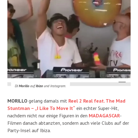
DJ
Morillo
auf
Ibiza
und Instagram.
MORILLO
gelang damals mit
Reel 2 Real feat. The Mad
Stuntman – „I Like To Move It“
ein echter Super-Hit,
nachdem nicht nur einige Figuren in den
MADAGASCAR
-
Filmen danach abtanzten, sondern auch viele Clubs auf der
Party-Insel auf Ibiza.