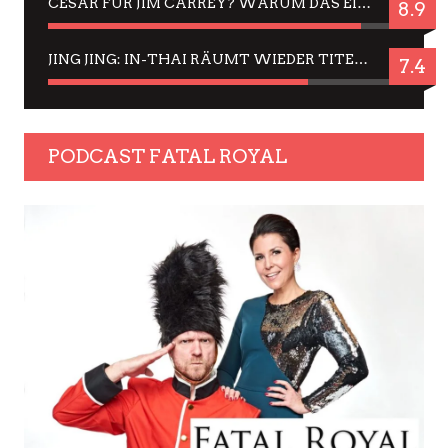
CÉSAR FÜR JIM CARREY? WARUM DAS EINER DER NERVIGSTEN ACTORS IST UND BLEIBT
8.9
JING JING: IN-THAI RÄUMT WIEDER TITEL AB – EIN ZWEI-STUNDEN-ERLEBNISBERICHT
7.4
PODCAST FATAL ROYAL