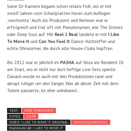
Seine DJ-Karriere begann schon relativ früh, als er mit
zwölf Jahren vom Schallplatten hören zum Auflegen
„wechselte“. Auch als Produzent und Remixer war er
erfolgreich und trat oft mit Pseudonymen, wie The Dronez
oder Deep Soul auf. Mit
Reel 2 Real
landete er mit
I Like
To Move It
und
Can You Feel It
Dance-Volltreffer und
echte Ohrwürmer, die durch alle House-Clubs hüpften.
Bis 2012 war er jährlich im
PASHA
auf Ibiza als Resident DJ
am Start, wo er nicht nur dort heftige Live-Sets spielte.
Danach wurde es auch mit den Produktionen rarer und
abrupt ruhiger um den Sänger. Was ab dieser Zeit mit dem
Talent passierte, ist eher unbekannt…
TEXT:
JÖRN EHRENHEIM
FOTOS:
SS/PR
VIDEO: I LIKE TO MOVE IT ORIGINAL
UNIONSQUAREMUSIC
MADAGASCAR: I LIKE TO MOVE IT