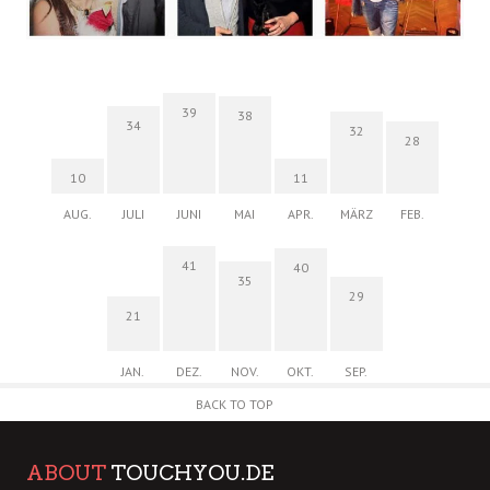
39
38
34
32
28
10
11
AUG.
JULI
JUNI
MAI
APR.
MÄRZ
FEB.
41
40
35
29
21
JAN.
DEZ.
NOV.
OKT.
SEP.
BACK TO TOP
ABOUT
TOUCHYOU.DE