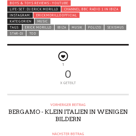
BOYS & TOYS REVIEWS - YOUTUBE
LIFE-SET: DJ ERICK MORILLO
CHANNEL BBC RADIO 1 IN IBIZA
INSTAGRAM:
ERICKMORILLOOFFICIAL
KATEGORIEN
MUSIC
TAGS:
ERICK MORILLO
IBIZA
MUSIK
POLIZEI
SEXISMUS
STAR-DJ
TOD
1
0
X GETEILT
VORHERIGER BEITRAG
BERGAMO - KLEIN ITALIEN IN WENIGEN
BILDERN
NÄCHSTER BEITRAG